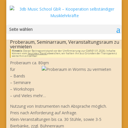
Seite wählen
Proberaum, Seminarraum, Veranstaltungsraum zu
vermieten
Hinweis:
Dieser Beitrag entstand vor der Umfirmierung zur GbR (01.01.2026). Inhalte
können vom
heutigen Stand
abweichen; wir halten ihn aus Gründen der Transparenz
weiterhin einsehbar.
Proberaum ca. 80qm
für
– Bands
– Seminare
– Workshops
– und Vieles mehr…
Nutzung von Instrumenten nach Absprache möglich.
Preis nach Anforderung auf Anfrage.
Klein-Veranstaltungen bis ca. 30 Stühle, sowie 3-5
Bierbänke, zzgl. Bühnenraum