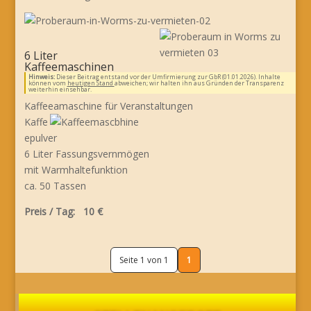
6 Liter
Kaffeemaschinen
Hinweis:
Dieser Beitrag entstand vor der Umfirmierung zur GbR (01.01.2026). Inhalte
können vom
heutigen Stand
abweichen; wir halten ihn aus Gründen der Transparenz
weiterhin einsehbar.
Kaffeeamaschine für Veranstaltungen
Kaffe
epulver
6 Liter Fassungsvernmögen
mit Warmhaltefunktion
ca. 50 Tassen
Preis / Tag: 10 €
Seite 1 von 1
1