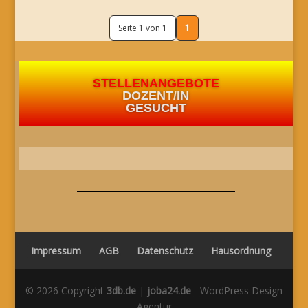
Seite 1 von 1
1
STELLENANGEBOTE
DOZENT/IN
GESUCHT
Impressum
AGB
Datenschutz
Hausordnung
© 2026 Copyright
3db.de
|
joba24.de
- WordPress Design
Agentur