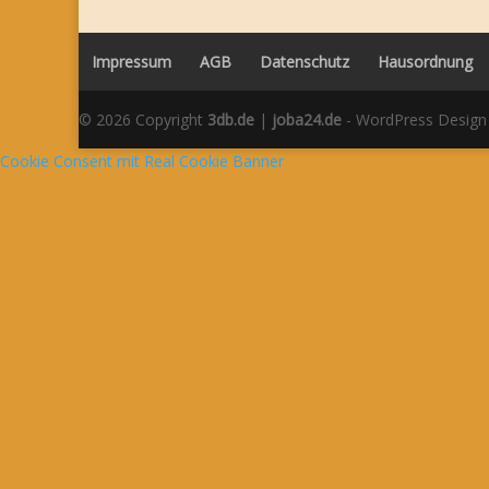
Impressum
AGB
Datenschutz
Hausordnung
© 2026 Copyright
3db.de
|
joba24.de
- WordPress Design
Cookie Consent mit Real Cookie Banner