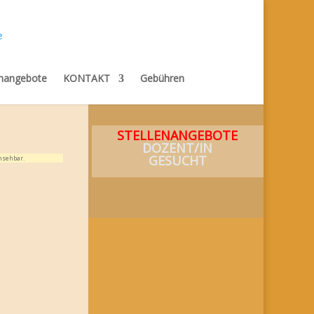
enangebote
KONTAKT
Gebühren
STELLENANGEBOTE
DOZENT/IN
GESUCHT
nsehbar.