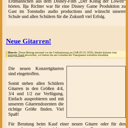
Erdmännchen aus dem Disney-Film „Der König der Löwen“
hörten. Ilja Richter war für eine Disney Game Produktion zu
Gast im Tonstudio audio productions und wünscht unserer
Schule und allen Schülern für die Zukunft viel Erfolg.
Neue Gitarren!
Hinweis:
Dieser Beitrag entstand vor der Umfirmierung zur GbR (01.01.2026). Inhalte können vom
heutigen Stand
abweichen; wir halten ihn aus Gründen der Transparenz weiterhin einsehbar.
Die neuen Konzertgitarren
sind eingetroffen.
Somit stehen allen Schülern
Gitarren in den Größen 4/4,
3/4 und 1/2 zur Verfügung.
Einfach ausprobieren und mit
unserem Gitarrendozenten die
richtige Größe finden. Viel
Spaß!
Für Beratung beim Kauf einer neuen Gitarre oder für den