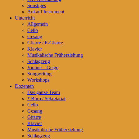
Sonstiges
Ankauf Instrument
Unterricht
Allgemein
Cello
Gesang
Gitarre / E-Gitarre
Klavier
Musikalische Früherziehung
Schlagzeug
Violine – Geige
Songwriting
Workshops
Dozenten
Das ganze Team
* Büro / Sekretariat
Cello
Gesang
Gitarre
Klavier
Musikalische Früherziehung
Schlagzeug