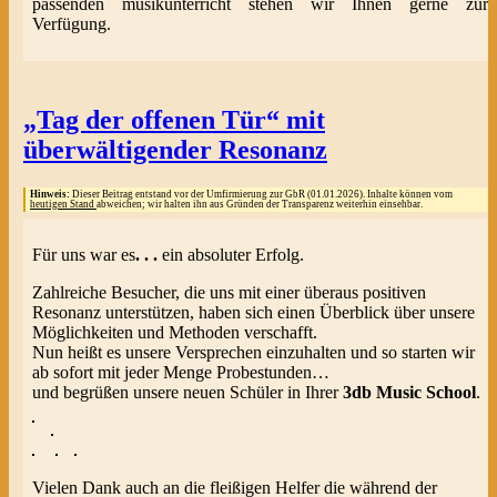
passenden musikunterricht stehen wir Ihnen gerne zur
Verfügung.
„Tag der offenen Tür“ mit
überwältigender Resonanz
Hinweis:
Dieser Beitrag entstand vor der Umfirmierung zur GbR (01.01.2026). Inhalte können vom
heutigen Stand
abweichen; wir halten ihn aus Gründen der Transparenz weiterhin einsehbar.
Für uns war es
. . .
ein absoluter Erfolg.
Zahlreiche Besucher, die uns mit einer überaus positiven
Resonanz unterstützen, haben sich einen Überblick über unsere
Möglichkeiten und Methoden verschafft.
Nun heißt es unsere Versprechen einzuhalten und so starten wir
ab sofort mit jeder Menge Probestunden…
und begrüßen unsere neuen Schüler in Ihrer
3db Music Schoo
l
.
Vielen Dank auch an die fleißigen Helfer die während der