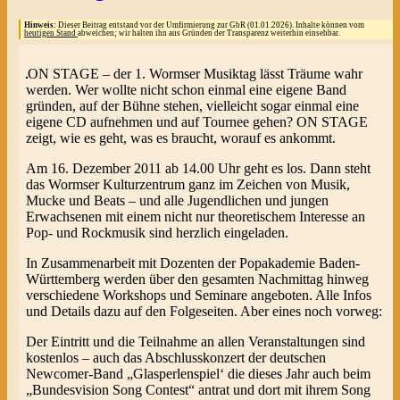
Hinweis:
Dieser Beitrag entstand vor der Umfirmierung zur GbR (01.01.2026). Inhalte können vom
heutigen Stand
abweichen; wir halten ihn aus Gründen der Transparenz weiterhin einsehbar.
ON STAGE – der 1. Wormser Musiktag lässt Träume wahr
werden. Wer wollte nicht schon einmal eine eigene Band
gründen, auf der Bühne stehen, vielleicht sogar einmal eine
eigene CD aufnehmen und auf Tournee gehen? ON STAGE
zeigt, wie es geht, was es braucht, worauf es ankommt.
Am 16. Dezember 2011 ab 14.00 Uhr geht es los. Dann steht
das Wormser Kulturzentrum ganz im Zeichen von Musik,
Mucke und Beats – und alle Jugendlichen und jungen
Erwachsenen mit einem nicht nur theoretischem Interesse an
Pop- und Rockmusik sind herzlich eingeladen.
In Zusammenarbeit mit Dozenten der Popakademie Baden-
Württemberg werden über den gesamten Nachmittag hinweg
verschiedene Workshops und Seminare angeboten. Alle Infos
und Details dazu auf den Folgeseiten. Aber eines noch vorweg:
Der Eintritt und die Teilnahme an allen Veranstaltungen sind
kostenlos – auch das Abschlusskonzert der deutschen
Newcomer-Band „Glasperlenspiel‘ die dieses Jahr auch beim
„Bundesvision Song Contest“ antrat und dort mit ihrem Song