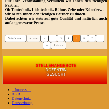
Für Ihre Veranstaltung vermitteln wir Ihnen den richtigen
Partner.
Ob Tontechnik, Lichttechnik, Bühne, Zelte oder Künstler…
wir helfen Ihnen den richtigen Partner zu finden.
Dabei achten wir stets auf gute Qualität und natürlich auch
auf angemessene Preise.
Seite 5 von 8
« Erste
«
...
3
4
5
6
7
...
»
Letzte »
STELLENANGEBOTE
DOZENT/IN
GESUCHT
Impressum
AGB
Datenschutz
Hausordnung