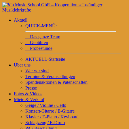
Aktuell
QUICK-MENÜ:
Das ganze Team
Gebühren
Probestunde
AKTUELL-Startseite
Über uns
Wer wir sind
Termine & Veranstaltungen
Spendenaktionen & Patenschaften
Presse
Fotos & Videos
Miete & Verkauf
Geige / Violine / Cello
Konzert-Gitarre / E-Gitarre
Klavier / E-Piano / Keyboard
Schlagzeug / E-Drum
PA / Beschallung