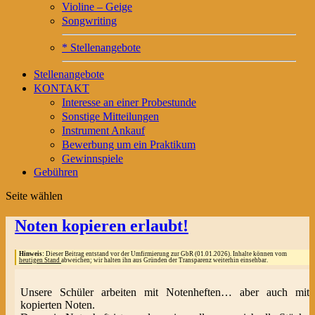
Violine – Geige
Songwriting
* Stellenangebote
Stellenangebote
KONTAKT
Interesse an einer Probestunde
Sonstige Mitteilungen
Instrument Ankauf
Bewerbung um ein Praktikum
Gewinnspiele
Gebühren
Seite wählen
Noten kopieren erlaubt!
Hinweis:
Dieser Beitrag entstand vor der Umfirmierung zur GbR (01.01.2026). Inhalte können vom
heutigen Stand
abweichen; wir halten ihn aus Gründen der Transparenz weiterhin einsehbar.
Unsere Schüler arbeiten mit Notenheften… aber auch mit
kopierten Noten.