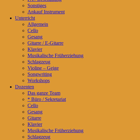
Sonstiges
Ankauf Instrument
Unterricht
Allgemein
Cello
Gesang
Gitarre / E-Gitarre
Klavier
Musikalische Früherziehung
Schlagzeug
Violine – Geige
Songwriting
Workshops
Dozenten
Das ganze Team
* Büro / Sekretariat
Cello
Gesang
Gitarre
Klavier
Musikalische Früherziehung
Schlagzeug