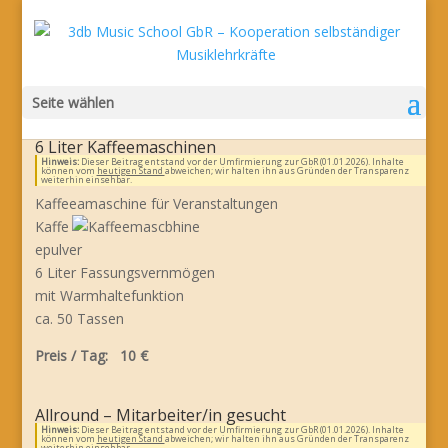
Seite wählen
6 Liter Kaffeemaschinen
Hinweis:
Dieser Beitrag entstand vor der Umfirmierung zur GbR (01.01.2026). Inhalte
können vom
heutigen Stand
abweichen; wir halten ihn aus Gründen der Transparenz
weiterhin einsehbar.
Kaffeeamaschine für Veranstaltungen
Kaffe
epulver
6 Liter Fassungsvernmögen
mit Warmhaltefunktion
ca. 50 Tassen
Preis / Tag: 10 €
Allround – Mitarbeiter/in gesucht
Hinweis:
Dieser Beitrag entstand vor der Umfirmierung zur GbR (01.01.2026). Inhalte
können vom
heutigen Stand
abweichen; wir halten ihn aus Gründen der Transparenz
weiterhin einsehbar.