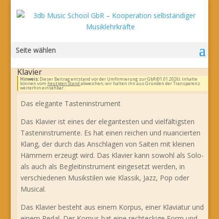
Seite wählen
Klavier
Hinweis:
Dieser Beitrag entstand vor der Umfirmierung zur GbR (01.01.2026). Inhalte
können vom
heutigen Stand
abweichen; wir halten ihn aus Gründen der Transparenz
weiterhin einsehbar.
Das elegante Tasteninstrument
Das Klavier ist eines der elegantesten und vielfältigsten
Tasteninstrumente. Es hat einen reichen und nuancierten
Klang, der durch das Anschlagen von Saiten mit kleinen
Hämmern erzeugt wird. Das Klavier kann sowohl als Solo-
als auch als Begleitinstrument eingesetzt werden, in
verschiedenen Musikstilen wie Klassik, Jazz, Pop oder
Musical.
Das Klavier besteht aus einem Korpus, einer Klaviatur und
einem Pedal. Der Korpus hat eine rechteckige Form und