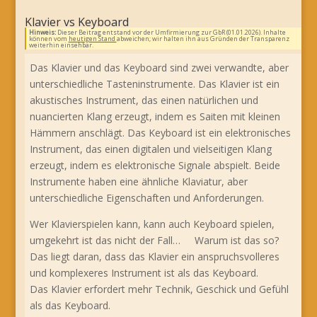
Klavier vs Keyboard
Hinweis:
Dieser Beitrag entstand vor der Umfirmierung zur GbR (01.01.2026). Inhalte
können vom
heutigen Stand
abweichen; wir halten ihn aus Gründen der Transparenz
weiterhin einsehbar.
Das Klavier und das Keyboard sind zwei verwandte, aber
unterschiedliche Tasteninstrumente. Das Klavier ist ein
akustisches Instrument, das einen natürlichen und
nuancierten Klang erzeugt, indem es Saiten mit kleinen
Hämmern anschlägt. Das Keyboard ist ein elektronisches
Instrument, das einen digitalen und vielseitigen Klang
erzeugt, indem es elektronische Signale abspielt. Beide
Instrumente haben eine ähnliche Klaviatur, aber
unterschiedliche Eigenschaften und Anforderungen.
Wer Klavierspielen kann, kann auch Keyboard spielen,
umgekehrt ist das nicht der Fall… Warum ist das so?
Das liegt daran, dass das Klavier ein anspruchsvolleres
und komplexeres Instrument ist als das Keyboard.
Das Klavier erfordert mehr Technik, Geschick und Gefühl
als das Keyboard.