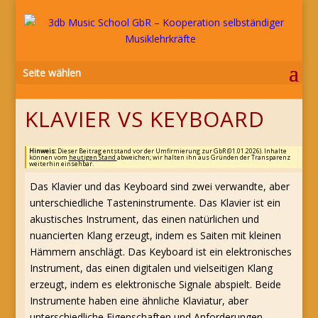
Seite wählen
KLAVIER VS KEYBOARD
Hinweis:
Dieser Beitrag entstand vor der Umfirmierung zur GbR (01.01.2026). Inhalte
können vom
heutigen Stand
abweichen; wir halten ihn aus Gründen der Transparenz
weiterhin einsehbar.
Das Klavier und das Keyboard sind zwei verwandte, aber
unterschiedliche Tasteninstrumente. Das Klavier ist ein
akustisches Instrument, das einen natürlichen und
nuancierten Klang erzeugt, indem es Saiten mit kleinen
Hämmern anschlägt. Das Keyboard ist ein elektronisches
Instrument, das einen digitalen und vielseitigen Klang
erzeugt, indem es elektronische Signale abspielt. Beide
Instrumente haben eine ähnliche Klaviatur, aber
unterschiedliche Eigenschaften und Anforderungen.