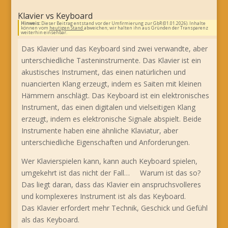
Klavier vs Keyboard
Hinweis:
Dieser Beitrag entstand vor der Umfirmierung zur GbR (01.01.2026). Inhalte
können vom
heutigen Stand
abweichen; wir halten ihn aus Gründen der Transparenz
weiterhin einsehbar.
Das Klavier und das Keyboard sind zwei verwandte, aber
unterschiedliche Tasteninstrumente. Das Klavier ist ein
akustisches Instrument, das einen natürlichen und
nuancierten Klang erzeugt, indem es Saiten mit kleinen
Hämmern anschlägt. Das Keyboard ist ein elektronisches
Instrument, das einen digitalen und vielseitigen Klang
erzeugt, indem es elektronische Signale abspielt. Beide
Instrumente haben eine ähnliche Klaviatur, aber
unterschiedliche Eigenschaften und Anforderungen.
Wer Klavierspielen kann, kann auch Keyboard spielen,
umgekehrt ist das nicht der Fall… Warum ist das so?
Das liegt daran, dass das Klavier ein anspruchsvolleres
und komplexeres Instrument ist als das Keyboard.
Das Klavier erfordert mehr Technik, Geschick und Gefühl
als das Keyboard.