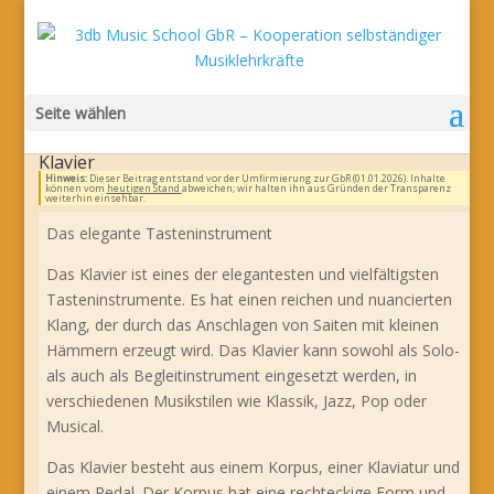
Seite wählen
Klavier
Hinweis:
Dieser Beitrag entstand vor der Umfirmierung zur GbR (01.01.2026). Inhalte
können vom
heutigen Stand
abweichen; wir halten ihn aus Gründen der Transparenz
weiterhin einsehbar.
Das elegante Tasteninstrument
Das Klavier ist eines der elegantesten und vielfältigsten
Tasteninstrumente. Es hat einen reichen und nuancierten
Klang, der durch das Anschlagen von Saiten mit kleinen
Hämmern erzeugt wird. Das Klavier kann sowohl als Solo-
als auch als Begleitinstrument eingesetzt werden, in
verschiedenen Musikstilen wie Klassik, Jazz, Pop oder
Musical.
Das Klavier besteht aus einem Korpus, einer Klaviatur und
einem Pedal. Der Korpus hat eine rechteckige Form und