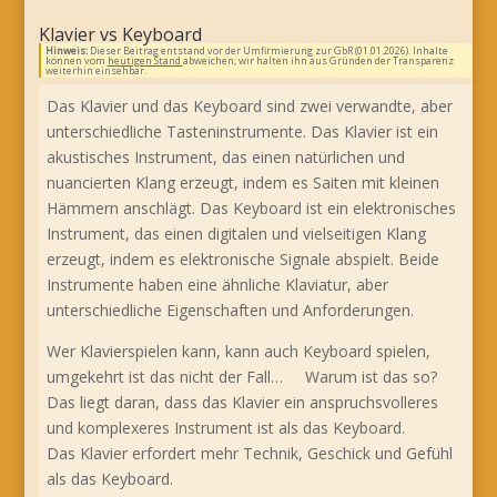
Klavier vs Keyboard
Hinweis:
Dieser Beitrag entstand vor der Umfirmierung zur GbR (01.01.2026). Inhalte
können vom
heutigen Stand
abweichen; wir halten ihn aus Gründen der Transparenz
weiterhin einsehbar.
Das Klavier und das Keyboard sind zwei verwandte, aber
unterschiedliche Tasteninstrumente. Das Klavier ist ein
akustisches Instrument, das einen natürlichen und
nuancierten Klang erzeugt, indem es Saiten mit kleinen
Hämmern anschlägt. Das Keyboard ist ein elektronisches
Instrument, das einen digitalen und vielseitigen Klang
erzeugt, indem es elektronische Signale abspielt. Beide
Instrumente haben eine ähnliche Klaviatur, aber
unterschiedliche Eigenschaften und Anforderungen.
Wer Klavierspielen kann, kann auch Keyboard spielen,
umgekehrt ist das nicht der Fall… Warum ist das so?
Das liegt daran, dass das Klavier ein anspruchsvolleres
und komplexeres Instrument ist als das Keyboard.
Das Klavier erfordert mehr Technik, Geschick und Gefühl
als das Keyboard.