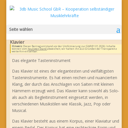
Seite wählen
Klavier
Hinweis:
Dieser Beitrag entstand vor der Umfirmierung zur GbR (01.01.2026). Inhalte
können vom
heutigen Stand
abweichen; wir halten ihn aus Gründen der Transparenz
weiterhin einsehbar.
Das elegante Tasteninstrument
Das Klavier ist eines der elegantesten und vielfältigsten
Tasteninstrumente. Es hat einen reichen und nuancierten
Klang, der durch das Anschlagen von Saiten mit kleinen
Hämmern erzeugt wird. Das Klavier kann sowohl als Solo-
als auch als Begleitinstrument eingesetzt werden, in
verschiedenen Musikstilen wie Klassik, Jazz, Pop oder
Musical.
Das Klavier besteht aus einem Korpus, einer Klaviatur und
einem Pedal. Der Korpus hat eine rechteckige Form und