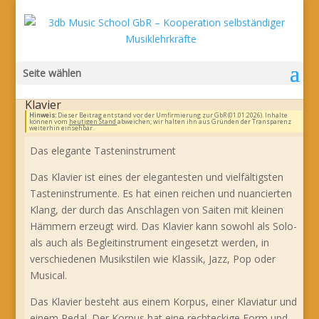
Seite wählen
Klavier
Hinweis:
Dieser Beitrag entstand vor der Umfirmierung zur GbR (01.01.2026). Inhalte
können vom
heutigen Stand
abweichen; wir halten ihn aus Gründen der Transparenz
weiterhin einsehbar.
Das elegante Tasteninstrument
Das Klavier ist eines der elegantesten und vielfältigsten
Tasteninstrumente. Es hat einen reichen und nuancierten
Klang, der durch das Anschlagen von Saiten mit kleinen
Hämmern erzeugt wird. Das Klavier kann sowohl als Solo-
als auch als Begleitinstrument eingesetzt werden, in
verschiedenen Musikstilen wie Klassik, Jazz, Pop oder
Musical.
Das Klavier besteht aus einem Korpus, einer Klaviatur und
einem Pedal. Der Korpus hat eine rechteckige Form und