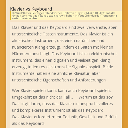
Klavier vs Keyboard
Hinweis:
Dieser Beitrag entstand vor der Umfirmierung zur GbR (01.01.2026). Inhalte
können vom
heutigen Stand
abweichen; wir halten ihn aus Gründen der Transparenz
weiterhin einsehbar.
Das Klavier und das Keyboard sind zwei verwandte, aber
unterschiedliche Tasteninstrumente. Das Klavier ist ein
akustisches Instrument, das einen natürlichen und
nuancierten Klang erzeugt, indem es Saiten mit kleinen
Hämmern anschlägt. Das Keyboard ist ein elektronisches
Instrument, das einen digitalen und vielseitigen Klang
erzeugt, indem es elektronische Signale abspielt. Beide
Instrumente haben eine ähnliche Klaviatur, aber
unterschiedliche Eigenschaften und Anforderungen.
Wer Klavierspielen kann, kann auch Keyboard spielen,
umgekehrt ist das nicht der Fall… Warum ist das so?
Das liegt daran, dass das Klavier ein anspruchsvolleres
und komplexeres Instrument ist als das Keyboard.
Das Klavier erfordert mehr Technik, Geschick und Gefühl
als das Keyboard.