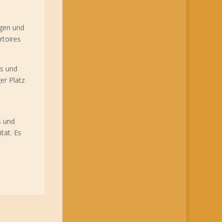
ngen und
rtoires
es und
er Platz
s und
tät. Es