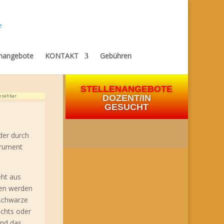
enangebote
KONTAKT
Gebühren
STELLENANGEBOTE
nsehbar.
DOZENT/IN
GESUCHT
der durch
trument
eht aus
ten werden
 schwarze
echts oder
und das