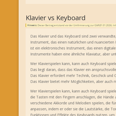
Klavier vs Keyboard
Hinweis:
Dieser Beitrag entstand vor der Umfirmierung zur GbR (01.01.2026). 
Das Klavier und das Keyboard sind zwei verwandte, 
Instrument, das einen natürlichen und nuancierten
ist ein elektronisches Instrument, das einen digital
Instrumente haben eine ähnliche Klaviatur, aber u
Wer Klavierspielen kann, kann auch Keyboard spiel
Das liegt daran, dass das Klavier ein anspruchsvol
Das Klavier erfordert mehr Technik, Geschick und 
Das Klavier bietet mehr Möglichkeiten, aber auch
Wer Klavierspielen kann, kann auch Keyboard spiele
die Tasten mit den Fingern anschlagen, die Hände a
verschiedene Akkorde und Melodien spielen, die für
anpassen, indem er oder sie die Lautstärke, die To
Funktionen und Effekte des Keyboards nutzen, um d