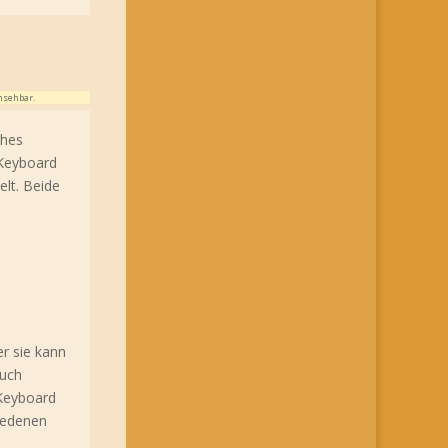
nsehbar.
ches
 Keyboard
elt. Beide
er sie kann
auch
 Keyboard
hiedenen