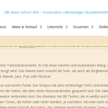
deos
Miete & Verkauf
Unterricht
Dozenten
Stell
Inhalte können vom
heutigen Stand
abweichen; wir halten ihn aus Gründen der Transparenz weiterhin ei
igsten Tasteninstrumente. Es hat einen reichen und nuancierten Klang, 
eugt wird. Das Klavier kann sowohl als Solo- als auch als Begleitins
 Klassik, Jazz, Pop oder Musical.
atur und einem Pedal. Der Korpus hat eine rechteckige Form und best
sich die Saiten, die über einen Resonanzboden gespannt sind. Die Sai
viatur verbunden sind. Die Klaviatur hat 88 Tasten, die in weiße und
enen Tönen, die höher oder tiefer werden, je nachdem, ob man nach r
 linke Pedal dämpft die Saiten, das mittlere Pedal hält einzelne Töne 