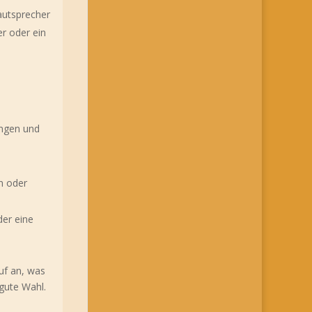
autsprecher
r oder ein
ungen und
en oder
der eine
auf an, was
 gute Wahl.