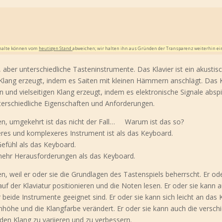
Inhalte können vom
heutigen Stand
abweichen; wir halten ihn aus Gründen der Transparenz weiterhin ei
aber unterschiedliche Tasteninstrumente. Das Klavier ist ein akustis
 Klang erzeugt, indem es Saiten mit kleinen Hämmern anschlägt. Das
en und vielseitigen Klang erzeugt, indem es elektronische Signale abspi
nterschiedliche Eigenschaften und Anforderungen.
en, umgekehrt ist das nicht der Fall… Warum ist das so?
leres und komplexeres Instrument ist als das Keyboard.
Gefühl als das Keyboard.
 mehr Herausforderungen als das Keyboard.
n, weil er oder sie die Grundlagen des Tastenspiels beherrscht. Er od
uf der Klaviatur positionieren und die Noten lesen. Er oder sie kann 
 beide Instrumente geeignet sind. Er oder sie kann sich leicht an das
nhöhe und die Klangfarbe verändert. Er oder sie kann auch die versc
en Klang zu variieren und zu verbessern.