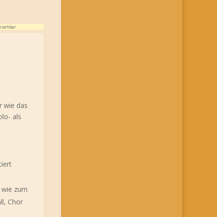
nsehbar.
r wie das
lo- als
iert
, wie zum
ll, Chor