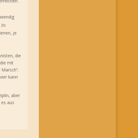
erreichen.
twendig
 zu
ienen, je
isten, die
die mit
r Marsch“.
vier kann
iplin, aber
e es aus