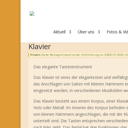
Aktuell
Über uns
Fotos & Vi
Klavier
Hinweis:
Dieser Beitrag entstand vor der Umfirmierung zur GbR (01.01.2026). 
Das elegante Tasteninstrument
Das Klavier ist eines der elegantesten und vielfält
das Anschlagen von Saiten mit kleinen Hämmern erz
eingesetzt werden, in verschiedenen Musikstilen wie
Das Klavier besteht aus einem Korpus, einer Klavi
Holz oder Metall. Im Inneren des Korpus befinden 
von kleinen Hämmern angeschlagen, die mit der Kla
unterteilt sind. Die Tasten entsprechen verschied
nach links geht. Das Pedal hat drei Funktionen: das