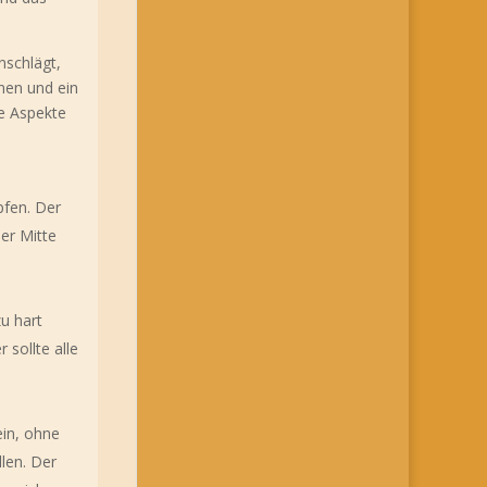
nschlägt,
nen und ein
ge Aspekte
pfen. Der
der Mitte
zu hart
 sollte alle
ein, ohne
llen. Der