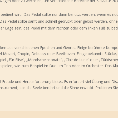
bewegen oder zu wechseln, um verschiedene Bereiche der Klaviatur zu 
ß bedient wird. Das Pedal sollte nur dann benutzt werden, wenn es no
Das Pedal sollte sanft und schnell gedrückt oder gelöst werden, ohne
 der Lage sein, das Pedal mit dem rechten oder dem linken Fuß zu bed
ücken aus verschiedenen Epochen und Genres. Einige berühmte Kompon
iel Mozart, Chopin, Debussy oder Beethoven. Einige bekannte Stücke, 
iel „Für Elise“, „Mondscheinsonate“, „Clair de Lune“ oder „Türkische
spielen, wie zum Beispiel im Duo, im Trio oder im Orchester. Das Kla
el Freude und Herausforderung bietet. Es erfordert viel Übung und Disz
n Instrument, das die Seele berührt und die Sinne erweckt. Probieren Si