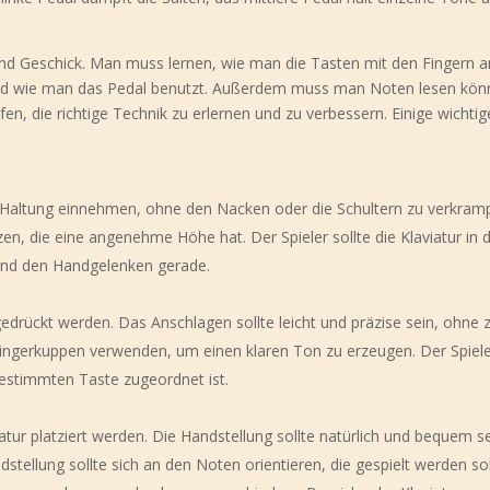
nd Geschick. Man muss lernen, wie man die Tasten mit den Fingern a
 und wie man das Pedal benutzt. Außerdem muss man Noten lesen kön
fen, die richtige Technik zu erlernen und zu verbessern. Einige wichti
e Haltung einnehmen, ohne den Nacken oder die Schultern zu verkram
zen, die eine angenehme Höhe hat. Der Spieler sollte die Klaviatur in 
 und den Handgelenken gerade.
gedrückt werden. Das Anschlagen sollte leicht und präzise sein, ohne 
 Fingerkuppen verwenden, um einen klaren Ton zu erzeugen. Der Spieler
bestimmten Taste zugeordnet ist.
iatur platziert werden. Die Handstellung sollte natürlich und bequem s
stellung sollte sich an den Noten orientieren, die gespielt werden so