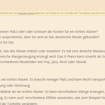
Inhalte können vom
heutigen Stand
abweichen; wir halten ihn aus Gründen der Transparenz weiterhin ei
keinen Platz oder oder scheuen die Kosten für ein echtes Klavier?
 ausprobieren, aber Sie sind an das akustische Klavier gebunden?
e für Sie!
 das das Klavier imitiert oder erweitert. Es hat eine ähnliche Klaviatu
tronische Klangerzeugung erzeugt wird. Das E-Piano kann sowohl als So
erschiedenen Musikstilen wie Pop, Jazz, Rock oder Klassik.
s ein echtes Klavier. Es braucht weniger Platz und kann leicht transport
tung oder Stimmung.
exibilität als ein echtes Klavier. Es kann verschiedene Klänge erzeugen
eug. Es kann auch verschiedene Effekte anwenden, wie zum Beispiel Ha
d die Tonhöhe verändern.