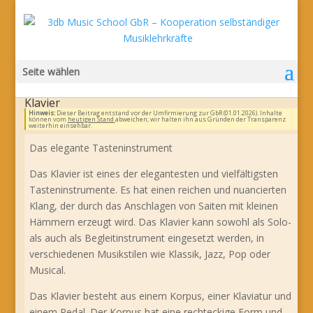
Seite wählen
Klavier
Hinweis:
Dieser Beitrag entstand vor der Umfirmierung zur GbR (01.01.2026). Inhalte
können vom
heutigen Stand
abweichen; wir halten ihn aus Gründen der Transparenz
weiterhin einsehbar.
Das elegante Tasteninstrument
Das Klavier ist eines der elegantesten und vielfältigsten
Tasteninstrumente. Es hat einen reichen und nuancierten
Klang, der durch das Anschlagen von Saiten mit kleinen
Hämmern erzeugt wird. Das Klavier kann sowohl als Solo-
als auch als Begleitinstrument eingesetzt werden, in
verschiedenen Musikstilen wie Klassik, Jazz, Pop oder
Musical.
Das Klavier besteht aus einem Korpus, einer Klaviatur und
einem Pedal. Der Korpus hat eine rechteckige Form und