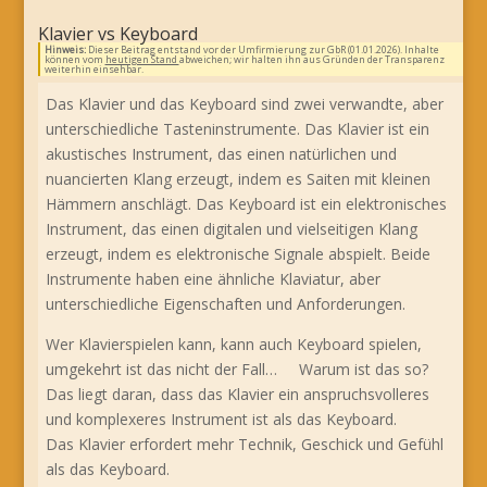
Klavier vs Keyboard
Hinweis:
Dieser Beitrag entstand vor der Umfirmierung zur GbR (01.01.2026). Inhalte
können vom
heutigen Stand
abweichen; wir halten ihn aus Gründen der Transparenz
weiterhin einsehbar.
Das Klavier und das Keyboard sind zwei verwandte, aber
unterschiedliche Tasteninstrumente. Das Klavier ist ein
akustisches Instrument, das einen natürlichen und
nuancierten Klang erzeugt, indem es Saiten mit kleinen
Hämmern anschlägt. Das Keyboard ist ein elektronisches
Instrument, das einen digitalen und vielseitigen Klang
erzeugt, indem es elektronische Signale abspielt. Beide
Instrumente haben eine ähnliche Klaviatur, aber
unterschiedliche Eigenschaften und Anforderungen.
Wer Klavierspielen kann, kann auch Keyboard spielen,
umgekehrt ist das nicht der Fall… Warum ist das so?
Das liegt daran, dass das Klavier ein anspruchsvolleres
und komplexeres Instrument ist als das Keyboard.
Das Klavier erfordert mehr Technik, Geschick und Gefühl
als das Keyboard.