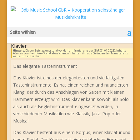
Seite wählen
Klavier
Hinweis:
Dieser Beitrag entstand vor der Umfirmierung zur GbR (01.01.2026). Inhalte
können vom
heutigen Stand
abweichen; wir halten ihn aus Gründen der Transparenz
weiterhin einsehbar.
Das elegante Tasteninstrument
Das Klavier ist eines der elegantesten und vielfältigsten
Tasteninstrumente. Es hat einen reichen und nuancierten
Klang, der durch das Anschlagen von Saiten mit kleinen
Hämmern erzeugt wird. Das Klavier kann sowohl als Solo-
als auch als Begleitinstrument eingesetzt werden, in
verschiedenen Musikstilen wie Klassik, Jazz, Pop oder
Musical.
Das Klavier besteht aus einem Korpus, einer Klaviatur und
einem Pedal. Der Korpus hat eine rechteckige Form und