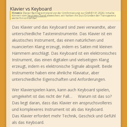
Klavier vs Keyboard
Hinweis:
Dieser Beitrag entstand vor der Umfirmierung zur GbR (01.01.2026). Inhalte
können vom
heutigen Stand
abweichen; wir halten ihn aus Gründen der Transparenz
weiterhin einsehbar.
Das Klavier und das Keyboard sind zwei verwandte, aber
unterschiedliche Tasteninstrumente. Das Klavier ist ein
akustisches Instrument, das einen natürlichen und
nuancierten Klang erzeugt, indem es Saiten mit kleinen
Hämmern anschlägt. Das Keyboard ist ein elektronisches
Instrument, das einen digitalen und vielseitigen Klang
erzeugt, indem es elektronische Signale abspielt. Beide
Instrumente haben eine ähnliche Klaviatur, aber
unterschiedliche Eigenschaften und Anforderungen.
Wer Klavierspielen kann, kann auch Keyboard spielen,
umgekehrt ist das nicht der Fall… Warum ist das so?
Das liegt daran, dass das Klavier ein anspruchsvolleres
und komplexeres Instrument ist als das Keyboard.
Das Klavier erfordert mehr Technik, Geschick und Gefühl
als das Keyboard.