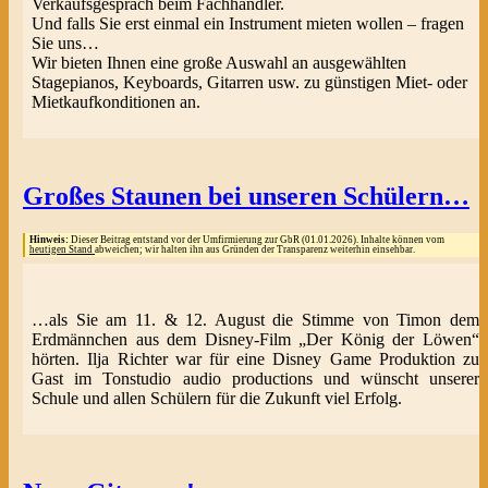
Verkaufsgespräch beim Fachhändler.
Und falls Sie erst einmal ein Instrument mieten wollen – fragen
Sie uns…
Wir bieten Ihnen eine große Auswahl an ausgewählten
Stagepianos, Keyboards, Gitarren usw. zu günstigen Miet- oder
Mietkaufkonditionen an.
Großes Staunen bei unseren Schülern…
Hinweis:
Dieser Beitrag entstand vor der Umfirmierung zur GbR (01.01.2026). Inhalte können vom
heutigen Stand
abweichen; wir halten ihn aus Gründen der Transparenz weiterhin einsehbar.
…als Sie am 11. & 12. August die Stimme von Timon dem
Erdmännchen aus dem Disney-Film „Der König der Löwen“
hörten. Ilja Richter war für eine Disney Game Produktion zu
Gast im Tonstudio audio productions und wünscht unserer
Schule und allen Schülern für die Zukunft viel Erfolg.