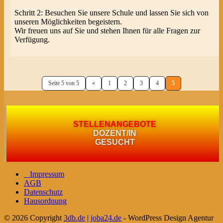
Schritt 2: Besuchen Sie unsere Schule und lassen Sie sich von
unseren Möglichkeiten begeistern.
Wir freuen uns auf Sie und stehen Ihnen für alle Fragen zur
Verfügung.
Seite 5 von 5
«
1
2
3
4
5
STELLENANGEBOTE
DOZENT/IN
GESUCHT
Impressum
AGB
Datenschutz
Hausordnung
© 2026 Copyright
3db.de
|
joba24.de
- WordPress Design Agentur