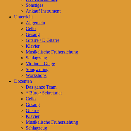
Sonstiges
Ankauf Instrument
Unterricht
Allgemein
Cello
Gesang
Gitarre / E-Gitarre
Klavier
Musikalische Früherziehung
Schlagzeug
Violine – Geige
Songwriting
Workshops
Dozenten
Das ganze Team
* Büro / Sekretariat
Cello
Gesang
Gitarre
Klavier
Musikalische Früherziehung
Schlagzeug