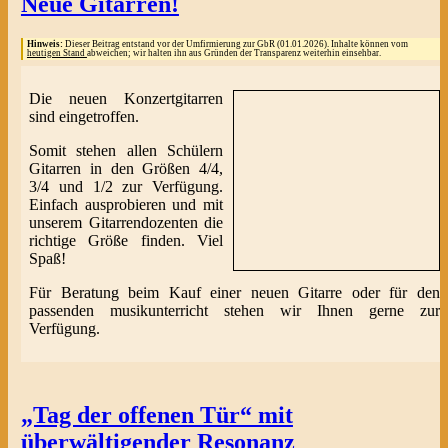
Neue Gitarren!
Hinweis:
Dieser Beitrag entstand vor der Umfirmierung zur GbR (01.01.2026). Inhalte können vom
heutigen Stand
abweichen; wir halten ihn aus Gründen der Transparenz weiterhin einsehbar.
Die neuen Konzertgitarren
sind eingetroffen.
Somit stehen allen Schülern
Gitarren in den Größen 4/4,
3/4 und 1/2 zur Verfügung.
Einfach ausprobieren und mit
unserem Gitarrendozenten die
richtige Größe finden. Viel
Spaß!
Für Beratung beim Kauf einer neuen Gitarre oder für den
passenden musikunterricht stehen wir Ihnen gerne zur
Verfügung.
„Tag der offenen Tür“ mit
überwältigender Resonanz