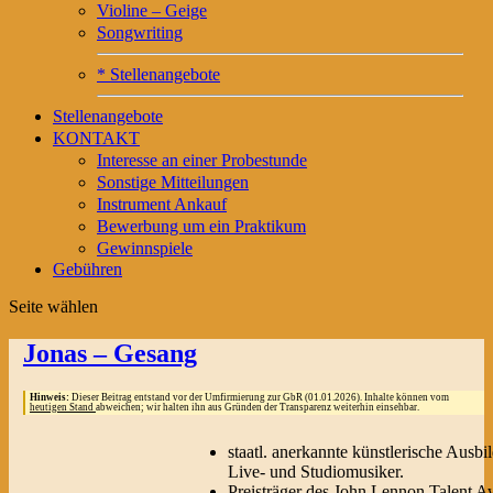
Violine – Geige
Songwriting
* Stellenangebote
Stellenangebote
KONTAKT
Interesse an einer Probestunde
Sonstige Mitteilungen
Instrument Ankauf
Bewerbung um ein Praktikum
Gewinnspiele
Gebühren
Seite wählen
Jonas – Gesang
Hinweis:
Dieser Beitrag entstand vor der Umfirmierung zur GbR (01.01.2026). Inhalte können vom
heutigen Stand
abweichen; wir halten ihn aus Gründen der Transparenz weiterhin einsehbar.
staatl. anerkannte künstlerische Ausb
Live- und Studiomusiker.
Preisträger des John Lennon Talent A