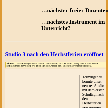
…nächster freier Dozenten
…nächstes Instrument im
Unterricht?
Studio 3 nach den Herbstferien eröffnet
Hinweis:
Dieser Beitrag entstand vor der Umfirmierung zur GbR (01.01.2026). Inhalte können vom
heutigen Stand
abweichen; wir halten ihn aus Gründen der Transparenz weiterhin einsehbar.
Termingenau
konnte unser
neustes Studio
mit dem ersten
Schultag nach
den
Herbstferien
von unseren