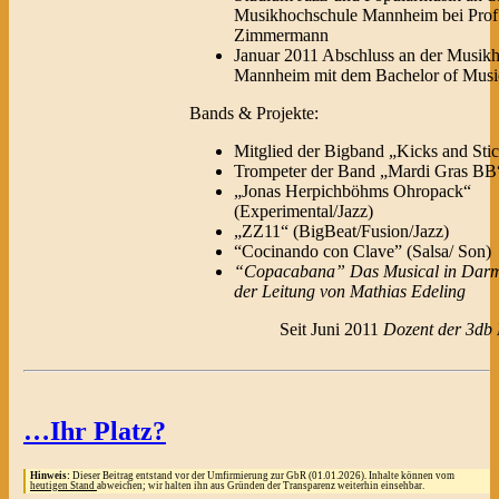
Musikhochschule Mannheim bei Prof
Zimmermann
Januar 2011 Abschluss an der Musik
Mannheim mit dem Bachelor of Musi
Bands & Projekte:
Mitglied der Bigband „Kicks and Sti
Trompeter der Band „Mardi Gras BB
„Jonas Herpichböhms Ohropack“
(Experimental/Jazz)
„ZZ11“ (BigBeat/Fusion/Jazz)
“Cocinando con Clave” (Salsa/ Son)
“Copacabana” Das Musical in Darms
der Leitung von Mathias Edeling
Seit Juni 2011
Dozent der 3db 
…Ihr Platz?
Hinweis:
Dieser Beitrag entstand vor der Umfirmierung zur GbR (01.01.2026). Inhalte können vom
heutigen Stand
abweichen; wir halten ihn aus Gründen der Transparenz weiterhin einsehbar.