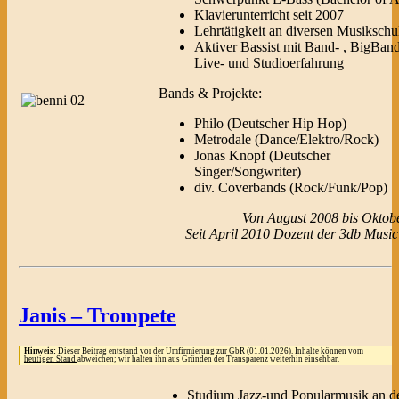
Klavierunterricht seit 2007
Lehrtätigkeit an diversen Musikschu
Aktiver Bassist mit Band- , BigBand
Live- und Studioerfahrung
Bands & Projekte:
Philo (Deutscher Hip Hop)
Metrodale (Dance/Elektro/Rock)
Jonas Knopf (Deutscher
Singer/Songwriter)
div. Coverbands (Rock/Funk/Pop)
Von August 2008 bis Oktob
Seit April 2010 Dozent der 3db Music
Janis – Trompete
Hinweis:
Dieser Beitrag entstand vor der Umfirmierung zur GbR (01.01.2026). Inhalte können vom
heutigen Stand
abweichen; wir halten ihn aus Gründen der Transparenz weiterhin einsehbar.
Studium Jazz-und Popularmusik an d