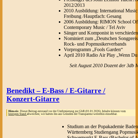
2012/2013
2010 Ausbildung: International Music
Freibung /Hauptfach: Gesang
2006 Ausbildung: RIMON School Of 
Contemporary Music / Tel Aviv
Sänger und Komponist in verschiede
Nominiert zum „Deutschen Songpreis
Rock- und Popmusikerverbands
Vorprogramm „Fools Garden“
April 2010 Radio Air Play „Wenn Du
Seit August 2010 Dozent der 3db 
Benedikt – E-Bass / E-Gitarre /
Konzert-Gitarre
Hinweis:
Dieser Beitrag entstand vor der Umfirmierung zur GbR (01.01.2026). Inhalte können vom
heutigen Stand
abweichen; wir halten ihn aus Gründen der Transparenz weiterhin einsehbar.
Studium an der Popakademie Baden
Württemberg Studiengang Popmusi
Schwerpunkt E-Bass (Bachelor of A