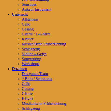
Sonstiges
Ankauf Instrument
Unterricht
Allgemein
Cello
Gesang
Gitarre / E-Gitarre
Klavier
Musikalische Früherziehung
Schlagzeug
Violine – Geige
Songwriting
Workshops
Dozenten
Das ganze Team
* Büro / Sekretariat
Cello
Gesang
Gitarre
Klavier
Musikalische Früherziehung
Schlagzeug