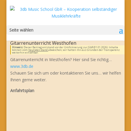
Seite wählen
Gitarrenunterricht Westhofen
Hinweis:
Dieser Beitrag entstand vor der Umfirmierung zur GbR (01.01.2026). Inhalte
können vom
heutigen Stand
abweichen; wir halten ihn aus Gründen der Transparenz
weiterhin einsehbar.
Gitarrenunterricht in Westhofen? Hier sind Sie richtig…
www.3db.de
Schauen Sie sich um oder kontaktieren Sie uns… wir helfen
Ihnen gerne weiter.
Anfahrtsplan