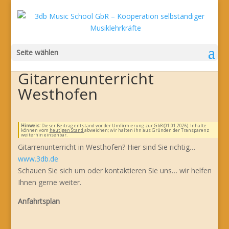
Seite wählen
Gitarrenunterricht
Westhofen
Hinweis:
Dieser Beitrag entstand vor der Umfirmierung zur GbR (01.01.2026). Inhalte
können vom
heutigen Stand
abweichen; wir halten ihn aus Gründen der Transparenz
weiterhin einsehbar.
Gitarrenunterricht in Westhofen? Hier sind Sie richtig…
www.3db.de
Schauen Sie sich um oder kontaktieren Sie uns… wir helfen
Ihnen gerne weiter.
Anfahrtsplan