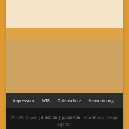
(Sonnenstr. 14 * 67550 Worms) statt
Bilder gibt’s wie immer zeitnah im Menü:
Fotos & Videos
STELLENANGEBOTE
DOZENT/IN
GESUCHT
Impressum
AGB
Datenschutz
Hausordnung
© 2026 Copyright
3db.de
|
joba24.de
- WordPress Design
Agentur