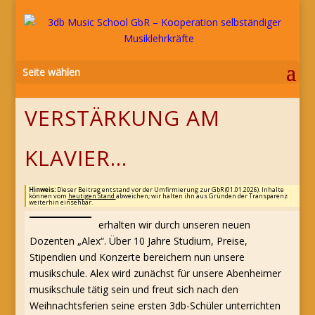
Seite wählen
VERSTÄRKUNG AM
KLAVIER…
Hinweis:
Dieser Beitrag entstand vor der Umfirmierung zur GbR (01.01.2026). Inhalte
können vom
heutigen Stand
abweichen; wir halten ihn aus Gründen der Transparenz
weiterhin einsehbar.
erhalten wir durch unseren neuen
Dozenten „Alex“. Über 10 Jahre Studium, Preise,
Stipendien und Konzerte bereichern nun unsere
musikschule. Alex wird zunächst für unsere Abenheimer
musikschule tätig sein und freut sich nach den
Weihnachtsferien seine ersten 3db-Schüler unterrichten