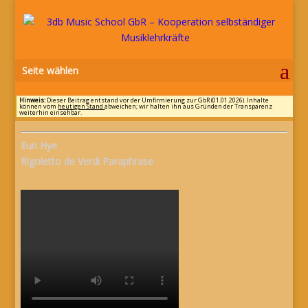
Seite wählen
Hinweis:
Dieser Beitrag entstand vor der Umfirmierung zur GbR (01.01.2026). Inhalte
können vom
heutigen Stand
abweichen; wir halten ihn aus Gründen der Transparenz
weiterhin einsehbar.
Eun Hye
Rigoletto de Verdi Paraphrase