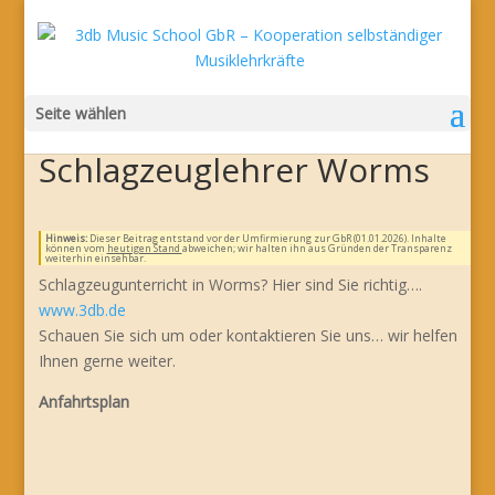
Seite wählen
Schlagzeuglehrer Worms
Hinweis:
Dieser Beitrag entstand vor der Umfirmierung zur GbR (01.01.2026). Inhalte
können vom
heutigen Stand
abweichen; wir halten ihn aus Gründen der Transparenz
weiterhin einsehbar.
Schlagzeugunterricht in Worms? Hier sind Sie richtig….
www.3db.de
Schauen Sie sich um oder kontaktieren Sie uns… wir helfen
Ihnen gerne weiter.
Anfahrtsplan