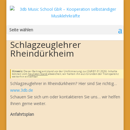
Seite wählen
Schlagzeuglehrer
Rheindürkheim
Hinweis:
Dieser Beitrag entstand vor der Umfirmierung zur GbR (01.01.2026). Inhalte
können vom
heutigen Stand
abweichen; wir halten ihn aus Gründen der Transparenz
weiterhin einsehbar.
Schlagzeuglehrer in Rheindürkheim? Hier sind Sie richtig…
www.3db.de
Schauen Sie sich um oder kontaktieren Sie uns… wir helfen
Ihnen gerne weiter.
Anfahrtsplan