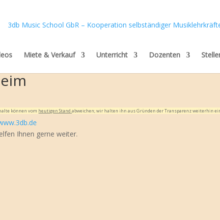
deos
Miete & Verkauf
Unterricht
Dozenten
Stell
heim
Inhalte können vom
heutigen Stand
abweichen; wir halten ihn aus Gründen der Transparenz weiterhin ei
www.3db.de
elfen Ihnen gerne weiter.