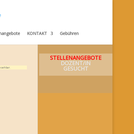
enangebote
KONTAKT
Gebühren
STELLENANGEBOTE
DOZENT/IN
GESUCHT
nsehbar.