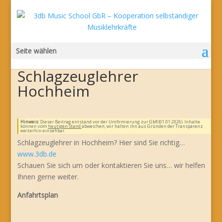
Seite wählen
Schlagzeuglehrer
Hochheim
Hinweis:
Dieser Beitrag entstand vor der Umfirmierung zur GbR (01.01.2026). Inhalte
können vom
heutigen Stand
abweichen; wir halten ihn aus Gründen der Transparenz
weiterhin einsehbar.
Schlagzeuglehrer in Hochheim? Hier sind Sie richtig…
www.3db.de
Schauen Sie sich um oder kontaktieren Sie uns… wir helfen
Ihnen gerne weiter.
Anfahrtsplan