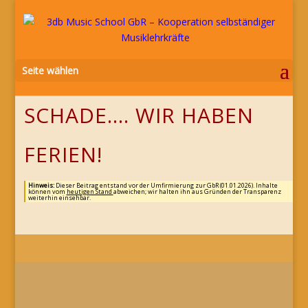
Seite wählen
SCHADE…. WIR HABEN
FERIEN!
Hinweis:
Dieser Beitrag entstand vor der Umfirmierung zur GbR (01.01.2026). Inhalte
können vom
heutigen Stand
abweichen; wir halten ihn aus Gründen der Transparenz
weiterhin einsehbar.
STELLENANGEBOTE
DOZENT/IN