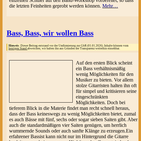
einzelnen Schüler auf den Band-Workshop vorbereitet, so dass
die letzten Feinheiten geprobt werden können.
Mehr…
Bass, Bass, wir wollen Bass
Hinweis:
Dieser Beitrag entstand vor der Umfirmierung zur GbR (01.01.2026). Inhalte können vom
heutigen Stand
abweichen; wir halten ihn aus Gründen der Transparenz weiterhin einsehbar.
Auf den ersten Blick scheint
ein Bass verhältnismäßig
wenig Möglichkeiten für den
Musiker zu bieten. Vor allem
stolze Gitarristen halten ihn oft
für simpel und kritisieren seine
eingeschränkten
Möglichkeiten. Doch bei
tieferem Blick in die Materie findet man recht schnell heraus,
dass der Bass keineswegs zu wenig Möglichkeiten bietet, zumal
es auch Bässe mit fünf, sechs oder sogar sieben Saiten gibt. Aber
auch die standardmäßigen vier Saiten genügen, um herrlich
wummernde Sounds oder auch sanfte Klänge zu erzeugen.Ein
erfahrener Bassist kann nicht nur im Hintergrund die Gitarre