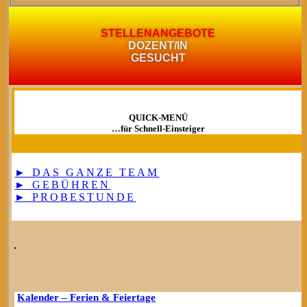
STELLENANGEBOTE
DOZENT/IN
GESUCHT
QUICK-MENÜ
…für Schnell-Einsteiger
► DAS GANZE TEAM
► GEBÜHREN
► PROBESTUNDE
Kalender – Ferien & Feiertage