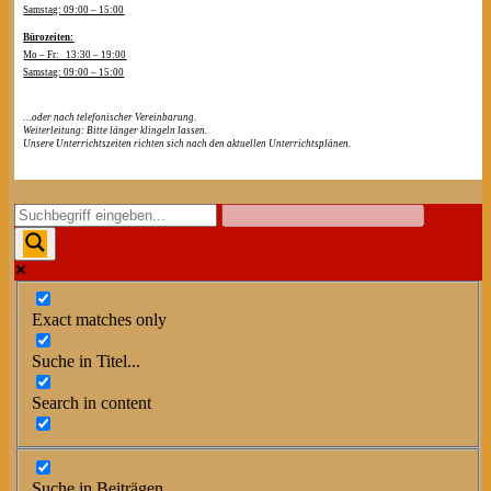
Samstag: 09:00 – 15:00
Bürozeiten:
Mo – Fr: 13:30 – 19:00
Samstag: 09:00 – 15:00
…oder nach telefonischer Vereinbarung.
Weiterleitung: Bitte länger klingeln lassen.
Unsere Unterrichtszeiten richten sich nach den aktuellen Unterrichtsplänen.
Exact matches only
Suche in Titel...
Search in content
Suche in Beiträgen...