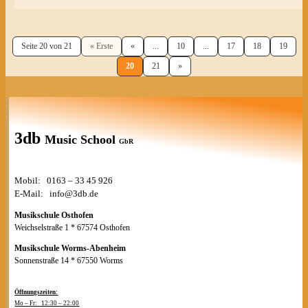
Seite 20 von 21
« Erste
«
...
10
...
17
18
19
20
21
»
3db
Music School
GbR
Mobil: 0163 – 33 45 926
E-Mail: info@3db.de
Musikschule Osthofen
Weichselstraße 1 * 67574 Osthofen
Musikschule Worms-Abenheim
Sonnenstraße 14 * 67550 Worms
Öffnungszeiten:
Mo – Fr: 12:30 – 22:00