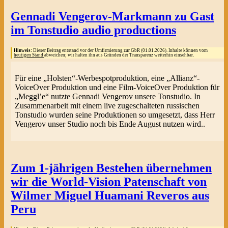
Gennadi Vengerov-Markmann zu Gast
im Tonstudio audio productions
Hinweis:
Dieser Beitrag entstand vor der Umfirmierung zur GbR (01.01.2026). Inhalte können vom
heutigen Stand
abweichen; wir halten ihn aus Gründen der Transparenz weiterhin einsehbar.
Für eine „Holsten“-Werbespotproduktion, eine „Allianz“-
VoiceOver Produktion und eine Film-VoiceOver Produktion für
„Meggl’e“ nutzte Gennadi Vengerov unsere Tonstudio. In
Zusammenarbeit mit einem live zugeschalteten russischen
Tonstudio wurden seine Produktionen so umgesetzt, dass Herr
Vengerov unser Studio noch bis Ende August nutzen wird..
Zum 1-jährigen Bestehen übernehmen
wir die World-Vision Patenschaft von
Wilmer Miguel Huamani Reveros aus
Peru