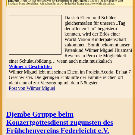
Hinweis:
Dieser Beitrag entstand vor der Umfirmierung zur GbR (01.01.2026). Inhalte können vom
heutigen Stand
abweichen; wir halten ihn aus Gründen der Transparenz weiterhin einsehbar.
Da sich Eltern und Schüler
gleichermaßen für unseren „Tag
der offenen Tür“ begeistern
konnten, wird der Erlös einer
World-Vision Kinderpatenschaft
zukommen. Somit bekommt unser
Patenkind Wilmer Miguel Huamani
Reveros in Peru die Möglichkeit
einer Schulausbildung… wenn auch nicht musikalisch
Wilmer’s Geschichte:
Wilmer Miguel lebt mit seinen Eltern im Projekt Acoria. Er hat 7
Geschwister. Die geringen Einkünfte der Familie reichen oft
nicht einmal zur Versorgung mit dem Nötigsten.
Post von Wilmer Miguel
Djembe Gruppe beim
Konzertgottesdienst zugunsten des
Frühchenvereins Federleicht e.V.