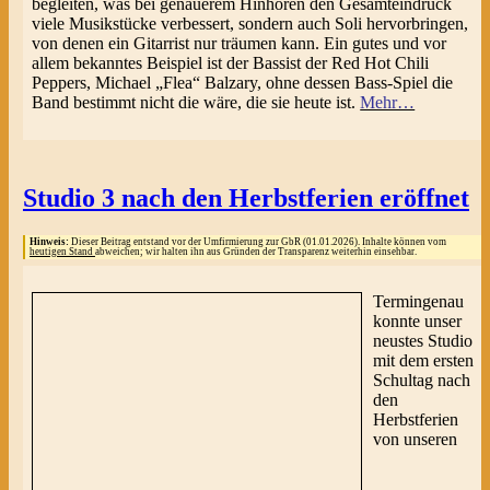
begleiten, was bei genauerem Hinhören den Gesamteindruck
viele Musikstücke verbessert, sondern auch Soli hervorbringen,
von denen ein Gitarrist nur träumen kann. Ein gutes und vor
allem bekanntes Beispiel ist der Bassist der Red Hot Chili
Peppers, Michael „Flea“ Balzary, ohne dessen Bass-Spiel die
Band bestimmt nicht die wäre, die sie heute ist.
Mehr…
Studio 3 nach den Herbstferien eröffnet
Hinweis:
Dieser Beitrag entstand vor der Umfirmierung zur GbR (01.01.2026). Inhalte können vom
heutigen Stand
abweichen; wir halten ihn aus Gründen der Transparenz weiterhin einsehbar.
Termingenau
konnte unser
neustes Studio
mit dem ersten
Schultag nach
den
Herbstferien
von unseren