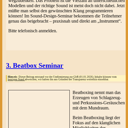
wegzudenken. Das Problem ist die Vielzahl an unterschiedlichen
Modellen und der richtige Sound ist meist doch nicht dabei. Jetzt
müßte man selbst den gewünschten Klang programmieren
können! Im Sound-Design-Seminar bekommen die Teilnehmer
genau das beigebracht – praxisnah und direkt am „Instrument“.
Bitte telefonisch anmelden.
3. Beatbox Seminar
Hinweis:
Dieser Beitrag entstand vor der Umfirmierung zur GbR (01.01.2026). Inhalte können vom
heutigen Stand
abweichen; wir halten ihn aus Gründen der Transparenz weiterhin einsehbar.
Beatboxing nennt man das
Erzeugen von Schlagzeug-
und Perkussions-Geräuschen
mit dem Mundraum.
Beim Beatboxing liegt der
Fokus auf den klanglichen
Möglichkeiten der