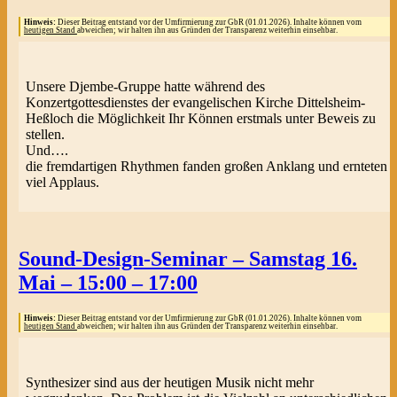
Hinweis:
Dieser Beitrag entstand vor der Umfirmierung zur GbR (01.01.2026). Inhalte können vom
heutigen Stand
abweichen; wir halten ihn aus Gründen der Transparenz weiterhin einsehbar.
Unsere Djembe-Gruppe hatte während des
Konzertgottesdienstes der evangelischen Kirche Dittelsheim-
Heßloch die Möglichkeit Ihr Können erstmals unter Beweis zu
stellen.
Und….
die fremdartigen Rhythmen fanden großen Anklang und ernteten
viel Applaus.
Sound-Design-Seminar – Samstag 16.
Mai – 15:00 – 17:00
Hinweis:
Dieser Beitrag entstand vor der Umfirmierung zur GbR (01.01.2026). Inhalte können vom
heutigen Stand
abweichen; wir halten ihn aus Gründen der Transparenz weiterhin einsehbar.
Synthesizer sind aus der heutigen Musik nicht mehr