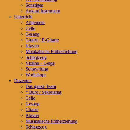
Sonstiges
Ankauf Instrument
Unterricht
Allgemein
Cello
Gesang
Gitarre / E-Gitarre
Klavier
Musikalische Früherziehung
Schlagzeug
Violine – Geige
Songwriting
Workshops
Dozenten
Das ganze Team
* Büro / Sekretariat
Cello
Gesang
Gitarre
Klavier
Musikalische Früherziehung
Schlagzeug