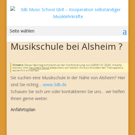
Seite wählen
Musikschule bei Alsheim ?
Hinweis:
Dieser Beitrag entstand vor der Umfirmierung zur GbR (01.01.2026). Inhalte
können vom
heutigen Stand
abweichen; wir halten ihn aus Gründen der Transparenz
weiterhin einsehbar.
Sie suchen eine Musikschule in der Nähe von Alsheim? Hier
sind Sie richtig…
www.3db.de
Schauen Sie sich um oder kontaktieren Sie uns… wir helfen
Ihnen gerne weiter.
Anfahrtsplan