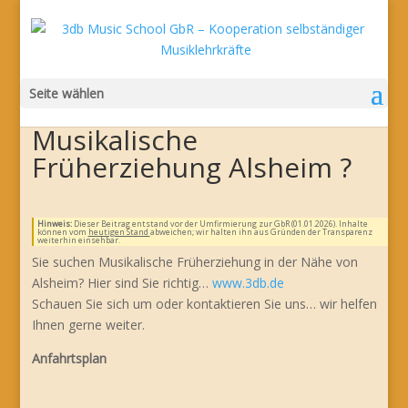
Seite wählen
Musikalische
Früherziehung Alsheim ?
Hinweis:
Dieser Beitrag entstand vor der Umfirmierung zur GbR (01.01.2026). Inhalte
können vom
heutigen Stand
abweichen; wir halten ihn aus Gründen der Transparenz
weiterhin einsehbar.
Sie suchen Musikalische Früherziehung in der Nähe von
Alsheim? Hier sind Sie richtig…
www.3db.de
Schauen Sie sich um oder kontaktieren Sie uns… wir helfen
Ihnen gerne weiter.
Anfahrtsplan