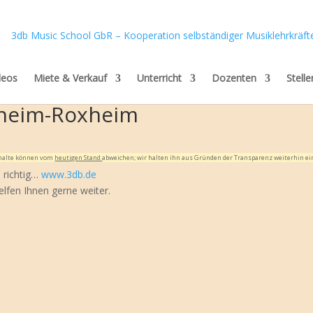
deos
Miete & Verkauf
Unterricht
Dozenten
Stell
nheim-Roxheim
Inhalte können vom
heutigen Stand
abweichen; wir halten ihn aus Gründen der Transparenz weiterhin ei
e richtig…
www.3db.de
elfen Ihnen gerne weiter.