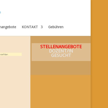
enangebote
KONTAKT
Gebühren
STELLENANGEBOTE
DOZENT/IN
GESUCHT
nsehbar.