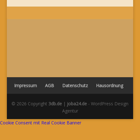
STELLENANGEBOTE
DOZENT/IN
GESUCHT
Impressum
AGB
Datenschutz
Hausordnung
© 2026 Copyright
3db.de
|
joba24.de
- WordPress Design
Agentur
Cookie Consent mit Real Cookie Banner