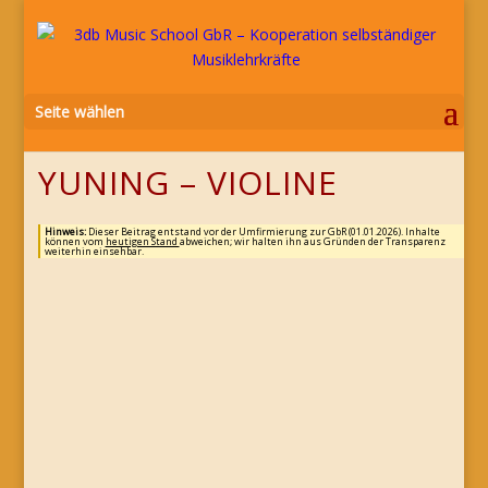
Seite wählen
YUNING – VIOLINE
Hinweis:
Dieser Beitrag entstand vor der Umfirmierung zur GbR (01.01.2026). Inhalte
können vom
heutigen Stand
abweichen; wir halten ihn aus Gründen der Transparenz
weiterhin einsehbar.
?????
Referenzen
?????
Seit August 2018 Dozentin der 3db Music School