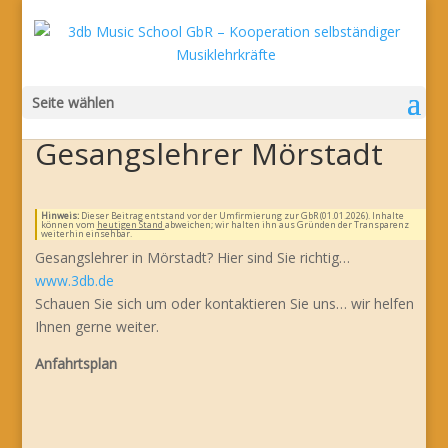
Seite wählen
Gesangslehrer Mörstadt
Hinweis:
Dieser Beitrag entstand vor der Umfirmierung zur GbR (01.01.2026). Inhalte
können vom
heutigen Stand
abweichen; wir halten ihn aus Gründen der Transparenz
weiterhin einsehbar.
Gesangslehrer in Mörstadt? Hier sind Sie richtig…
www.3db.de
Schauen Sie sich um oder kontaktieren Sie uns… wir helfen
Ihnen gerne weiter.
Anfahrtsplan