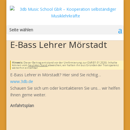
Seite wählen
E-Bass Lehrer Mörstadt
Hinweis:
Dieser Beitrag entstand vor der Umfirmierung zur GbR (01.01.2026). Inhalte
können vom
heutigen Stand
abweichen; wir halten ihn aus Gründen der Transparenz
weiterhin einsehbar.
E-Bass Lehrer in Mörstadt? Hier sind Sie richtig…
www.3db.de
Schauen Sie sich um oder kontaktieren Sie uns… wir helfen
Ihnen gerne weiter.
Anfahrtsplan