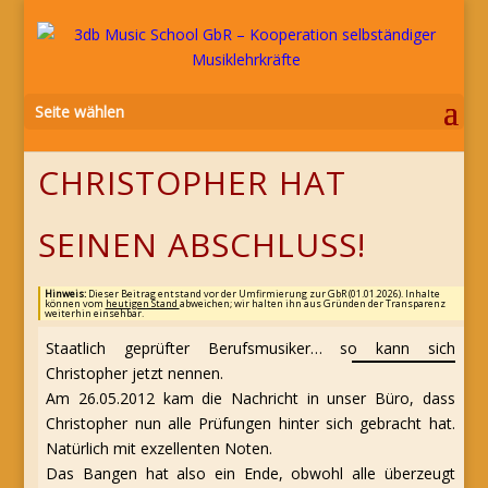
Seite wählen
CHRISTOPHER HAT
SEINEN ABSCHLUSS!
Hinweis:
Dieser Beitrag entstand vor der Umfirmierung zur GbR (01.01.2026). Inhalte
können vom
heutigen Stand
abweichen; wir halten ihn aus Gründen der Transparenz
weiterhin einsehbar.
Staatlich geprüfter Berufsmusiker… so kann sich
Christopher jetzt nennen.
Am 26.05.2012 kam die Nachricht in unser Büro, dass
Christopher nun alle Prüfungen hinter sich gebracht hat.
Natürlich mit exzellenten Noten.
Das Bangen hat also ein Ende, obwohl alle überzeugt