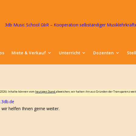
eos
Miete & Verkauf
Unterricht
Dozenten
Ste
.2026). Inhalte können vom
heutigen Stand
abweichen; wir halten ihn aus Gründen der Transparenz wei
3db.de
wir helfen Ihnen gerne weiter.