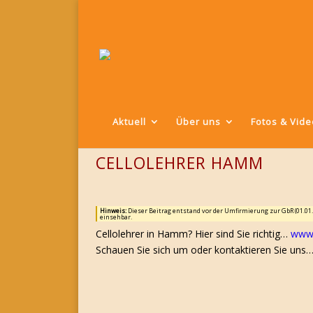
Aktuell
Über uns
Fotos & Vid
CELLOLEHRER HAMM
Hinweis:
Dieser Beitrag entstand vor der Umfirmierung zur GbR (01.01
einsehbar.
Cellolehrer in Hamm? Hier sind Sie richtig…
www.
Schauen Sie sich um oder kontaktieren Sie uns… 