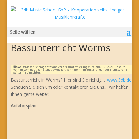
Seite wählen
Bassunterricht Worms
Hinweis:
Dieser Beitrag entstand vor der Umfirmierung zur GbR (01.01.2026). Inhalte
können vom
heutigen Stand
abweichen; wir halten ihn aus Gründen der Transparenz
weiterhin einsehbar.
Bassunterricht in Worms? Hier sind Sie richtig….
www.3db.de
Schauen Sie sich um oder kontaktieren Sie uns… wir helfen
Ihnen gerne weiter.
Anfahrtsplan