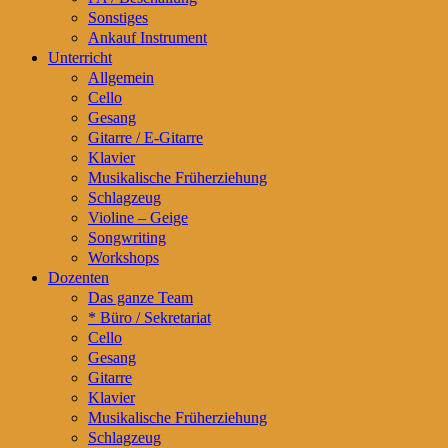
Sonstiges
Ankauf Instrument
Unterricht
Allgemein
Cello
Gesang
Gitarre / E-Gitarre
Klavier
Musikalische Früherziehung
Schlagzeug
Violine – Geige
Songwriting
Workshops
Dozenten
Das ganze Team
* Büro / Sekretariat
Cello
Gesang
Gitarre
Klavier
Musikalische Früherziehung
Schlagzeug