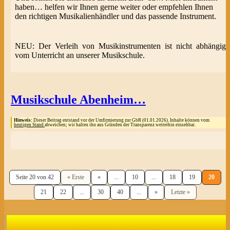
haben… helfen wir Ihnen gerne weiter oder empfehlen Ihnen
den richtigen Musikalienhändler und das passende Instrument.
NEU: Der Verleih von Musikinstrumenten ist nicht abhängig
vom Unterricht an unserer Musikschule.
Musikschule Abenheim…
Hinweis:
Dieser Beitrag entstand vor der Umfirmierung zur GbR (01.01.2026). Inhalte können vom
heutigen Stand
abweichen; wir halten ihn aus Gründen der Transparenz weiterhin einsehbar.
Seite 20 von 42
« Erste
«
...
10
...
18
19
20
21
22
...
30
40
...
»
Letzte »