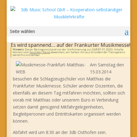
Seite wählen
Es wird spannend…. auf der Frankurter Musikmesse!
Hinweis:
Dieser Beitrag entstand vor der Umfirmierung zur GbR (01.01.2026). Inhalte
können vom
heutigen Stand
abweichen; wir halten ihn aus Gründen der Transparenz
weiterhin einsehbar.
Am Samstag den
15.03.2014
besuchen die Schlagzeugschüler von Matthias die
Frankfurter Musikmesse. Schüler anderer Dozenten, die
ebenfalls an diesem Tag mitfahren möchten, sollten sich
vorab mit Matthias oder unserem Büro in Verbindung
setzen damit genügend Mitfahrgelegenheiten,
Begleitpersonen und Eintrittskarten organisiert werden
können.
Abfahrt wird um 8:30 an der 3db Osthofen sein.