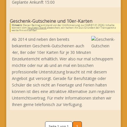
Geplante Ankunft 15:00
Geschenk-Gutscheine und 10er-Karten
Hinweis:
Dieser Beitrag entstand vor der Umfirmierung zur GbR (01.01.2026). Inhalte
können vom
heutigen Stand
abweichen; wir halten ihn aus Gründen der Transparenz
weiterhin einsehbar.
Ab 2014 sind neben den bereits
bekannten Geschenk-Gutscheinen auch
4er, 8er oder 10er Karten für je 30 Minuten
Einzelunterricht erhältlich. Wer also nur mal schnuppern
möchte oder nur ab und an mal ein bisschen
professionelle Unterstützung braucht ist mit diesem
Angebot gut versorgt. Gerade für Berufstätige oder
Schüler die sich nicht an Feiertage und Ferien halten
können ist dies eine attraktive Alternative zum regulären
Unterrichtsvertrag. Für mehr Informationen stehen wir
Ihnen gerne telefonisch zur Verfügung.
Seite 1 von 1
1