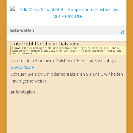
Seite wählen
Unterricht Flörsheim-Dalsheim
Hinweis:
Dieser Beitrag entstand vor der Umfirmierung zur GbR (01.01.2026). Inhalte
können vom
heutigen Stand
abweichen; wir halten ihn aus Gründen der Transparenz
weiterhin einsehbar.
Unterricht in Flörsheim-Dalsheim? Hier sind Sie richtig…
www.3db.de
Schauen Sie sich um oder kontaktieren Sie uns… wir helfen
Ihnen gerne weiter.
Anfahrtsplan