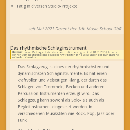
Tätig in diversen Studio-Projekte
seit Mai 2021 Dozent der 3db Music School GbR
Das rhythmische Schlaginstrument
Hinweis:
Dieser Beitrag entstand vor der Umfirmierung zur GbR (01.01.2026). Inhalte
können vom
heutigen Stand
abweichen; wir halten ihn aus Gründen der Transparenz
weiterhin einsehbar.
Das Schlagzeug ist eines der rhythmischsten und
dynamischsten Schlaginstrumente. Es hat einen
kraftvollen und vielseitigen Klang, der durch das
Schlagen von Trommeln, Becken und anderen
Percussion-Instrumenten erzeugt wird. Das
Schlagzeug kann sowohl als Solo- als auch als
Begleitinstrument eingesetzt werden, in
verschiedenen Musikstilen wie Rock, Pop, Jazz oder
Funk.