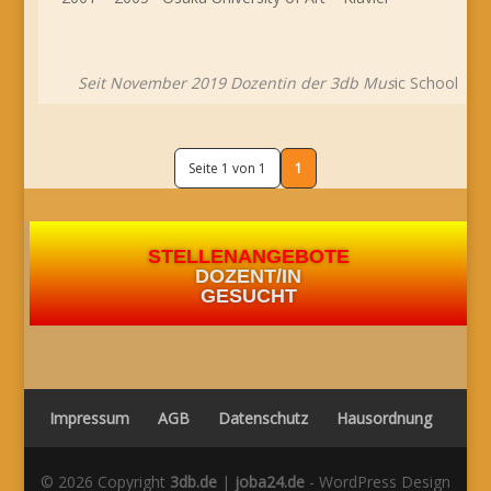
Seit November 2019 Dozentin der 3db Mus
ic School
Seite 1 von 1
1
STELLENANGEBOTE
DOZENT/IN
GESUCHT
Impressum
AGB
Datenschutz
Hausordnung
© 2026 Copyright
3db.de
|
joba24.de
- WordPress Design