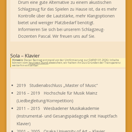
Drum eine gute Alternative zu einem akustischen
Schlagzeug für das Spielen zu Hause ist, da es mehr
Kontrolle über die Lautstärke, mehr Klangoptionen
bietet und weniger Platzbedarf benötigt.
Informieren Sie sich bei unserem Schlagzeug-
Dozenten Pascal. Wir freuen uns auf Sie.
Sola – Klavier
Hinweis:
Dieser Beitrag entstand vor der Umfirmierung zur GbR (01.01.2026). Inhalte
können vom
heutigen Stand
abweichen; wir halten ihn aus Gründen der Transparenz
weiterhin einsehbar.
2019 Studienabschluss „Master of Music“
2016 – 2019 Hochschule für Musik Mainz
(Liedbegleitung/Korrepetition)
2011 – 2015 Wiesbadener Musikakademie
(Instrumental- und Gesangspädagogik mit Hauptfach
Klavier)
2001 – 2005 Osaka University of Art – Klavier