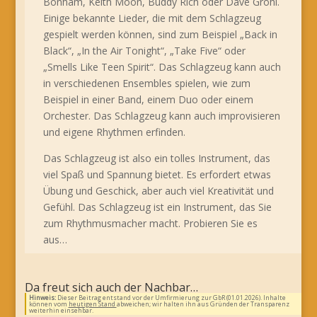
Bonham, Keith Moon, Buddy Rich oder Dave Grohl.
Einige bekannte Lieder, die mit dem Schlagzeug
gespielt werden können, sind zum Beispiel „Back in
Black“, „In the Air Tonight“, „Take Five“ oder
„Smells Like Teen Spirit“. Das Schlagzeug kann auch
in verschiedenen Ensembles spielen, wie zum
Beispiel in einer Band, einem Duo oder einem
Orchester. Das Schlagzeug kann auch improvisieren
und eigene Rhythmen erfinden.
Das Schlagzeug ist also ein tolles Instrument, das
viel Spaß und Spannung bietet. Es erfordert etwas
Übung und Geschick, aber auch viel Kreativität und
Gefühl. Das Schlagzeug ist ein Instrument, das Sie
zum Rhythmusmacher macht. Probieren Sie es
aus…
Da freut sich auch der Nachbar…
Hinweis:
Dieser Beitrag entstand vor der Umfirmierung zur GbR (01.01.2026). Inhalte
können vom
heutigen Stand
abweichen; wir halten ihn aus Gründen der Transparenz
weiterhin einsehbar.