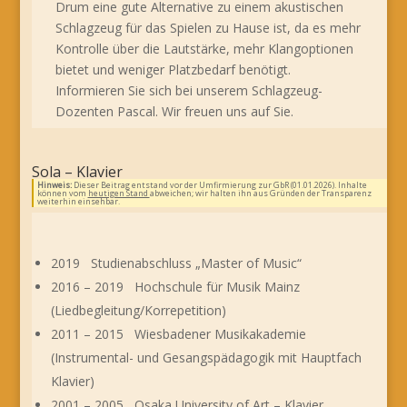
Drum eine gute Alternative zu einem akustischen
Schlagzeug für das Spielen zu Hause ist, da es mehr
Kontrolle über die Lautstärke, mehr Klangoptionen
bietet und weniger Platzbedarf benötigt.
Informieren Sie sich bei unserem Schlagzeug-
Dozenten Pascal. Wir freuen uns auf Sie.
Sola – Klavier
Hinweis:
Dieser Beitrag entstand vor der Umfirmierung zur GbR (01.01.2026). Inhalte
können vom
heutigen Stand
abweichen; wir halten ihn aus Gründen der Transparenz
weiterhin einsehbar.
2019 Studienabschluss „Master of Music“
2016 – 2019 Hochschule für Musik Mainz
(Liedbegleitung/Korrepetition)
2011 – 2015 Wiesbadener Musikakademie
(Instrumental- und Gesangspädagogik mit Hauptfach
Klavier)
2001 – 2005 Osaka University of Art – Klavier