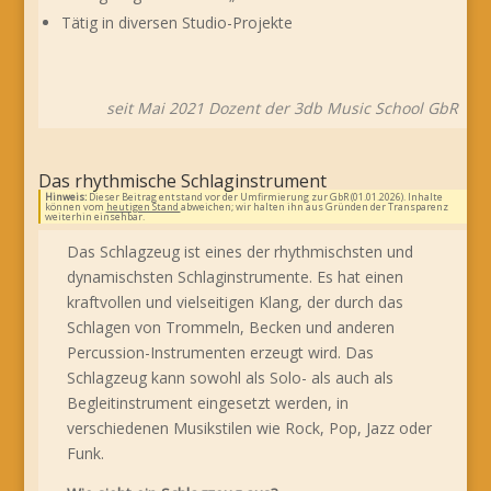
Tätig in diversen Studio-Projekte
seit Mai 2021 Dozent der 3db Music School GbR
Das rhythmische Schlaginstrument
Hinweis:
Dieser Beitrag entstand vor der Umfirmierung zur GbR (01.01.2026). Inhalte
können vom
heutigen Stand
abweichen; wir halten ihn aus Gründen der Transparenz
weiterhin einsehbar.
Das Schlagzeug ist eines der rhythmischsten und
dynamischsten Schlaginstrumente. Es hat einen
kraftvollen und vielseitigen Klang, der durch das
Schlagen von Trommeln, Becken und anderen
Percussion-Instrumenten erzeugt wird. Das
Schlagzeug kann sowohl als Solo- als auch als
Begleitinstrument eingesetzt werden, in
verschiedenen Musikstilen wie Rock, Pop, Jazz oder
Funk.