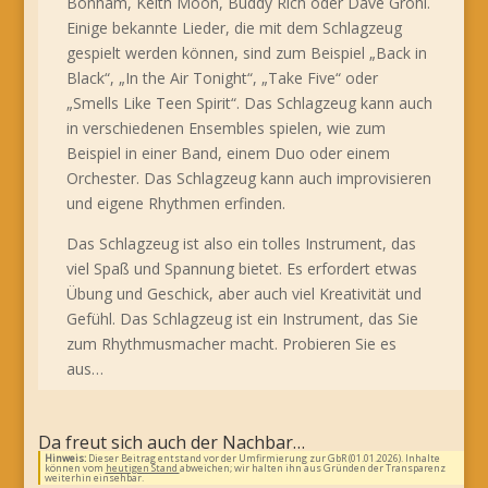
Bonham, Keith Moon, Buddy Rich oder Dave Grohl.
Einige bekannte Lieder, die mit dem Schlagzeug
gespielt werden können, sind zum Beispiel „Back in
Black“, „In the Air Tonight“, „Take Five“ oder
„Smells Like Teen Spirit“. Das Schlagzeug kann auch
in verschiedenen Ensembles spielen, wie zum
Beispiel in einer Band, einem Duo oder einem
Orchester. Das Schlagzeug kann auch improvisieren
und eigene Rhythmen erfinden.
Das Schlagzeug ist also ein tolles Instrument, das
viel Spaß und Spannung bietet. Es erfordert etwas
Übung und Geschick, aber auch viel Kreativität und
Gefühl. Das Schlagzeug ist ein Instrument, das Sie
zum Rhythmusmacher macht. Probieren Sie es
aus…
Da freut sich auch der Nachbar…
Hinweis:
Dieser Beitrag entstand vor der Umfirmierung zur GbR (01.01.2026). Inhalte
können vom
heutigen Stand
abweichen; wir halten ihn aus Gründen der Transparenz
weiterhin einsehbar.