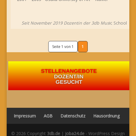
Seit November 2019 Dozentin der 3db Mus
ic School
Seite 1 von 1
1
STELLENANGEBOTE
DOZENT/IN
GESUCHT
Impressum
AGB
Datenschutz
Hausordnung
© 2026 Copyright
3db.de
|
joba24.de
- WordPress Design