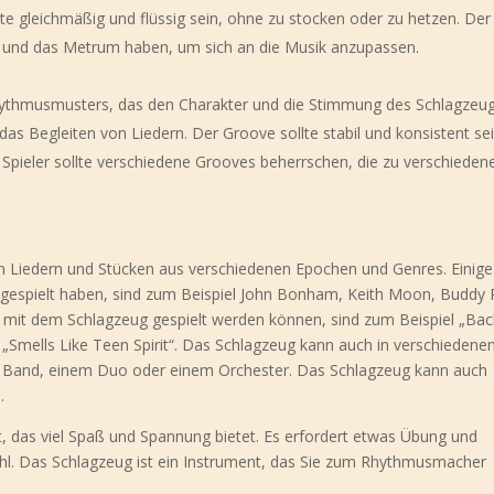
te gleichmäßig und flüssig sein, ohne zu stocken oder zu hetzen. Der
uls und das Metrum haben, um sich an die Musik anzupassen.
hythmusmusters, das den Charakter und die Stimmung des Schlagzeu
 das Begleiten von Liedern. Der Groove sollte stabil und konsistent sei
 Spieler sollte verschiedene Grooves beherrschen, die zu verschieden
n Liedern und Stücken aus verschiedenen Epochen und Genres. Einige
gespielt haben, sind zum Beispiel John Bonham, Keith Moon, Buddy 
e mit dem Schlagzeug gespielt werden können, sind zum Beispiel „Bac
er „Smells Like Teen Spirit“. Das Schlagzeug kann auch in verschiedene
er Band, einem Duo oder einem Orchester. Das Schlagzeug kann auch
.
nt, das viel Spaß und Spannung bietet. Es erfordert etwas Übung und
fühl. Das Schlagzeug ist ein Instrument, das Sie zum Rhythmusmacher