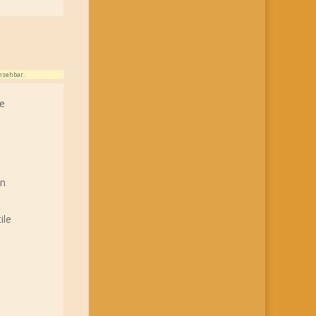
nsehbar.
ie
in
ile