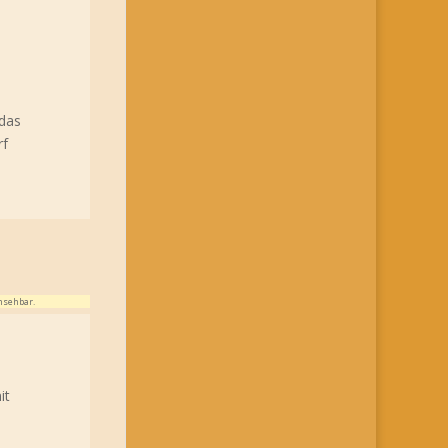
 das
rf
nsehbar.
it