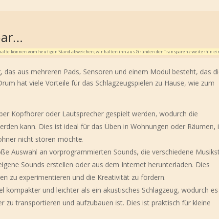
bar…
Inhalte können vom
heutigen Stand
abweichen; wir halten ihn aus Gründen der Transparenz weiterhin ei
ug, das aus mehreren Pads, Sensoren und einem Modul besteht, das d
-Drum hat viele Vorteile für das Schlagzeugspielen zu Hause, wie zum
ber Kopfhörer oder Lautsprecher gespielt werden, wodurch die
erden kann. Dies ist ideal für das Üben in Wohnungen oder Räumen, 
hner nicht stören möchte.
roße Auswahl an vorprogrammierten Sounds, die verschiedene Musikst
gene Sounds erstellen oder aus dem Internet herunterladen. Dies
en zu experimentieren und die Kreativität zu fördern.
gel kompakter und leichter als ein akustisches Schlagzeug, wodurch es
 zu transportieren und aufzubauen ist. Dies ist praktisch für kleine