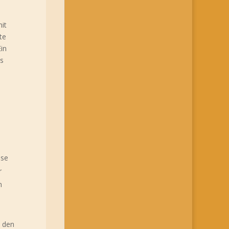
it
te
in
es
ise
r
m
d den