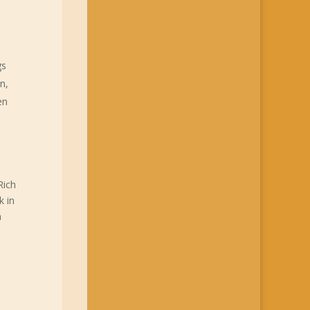
gs
n,
en
Rich
k in
n