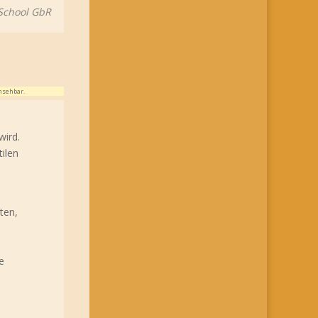
 School GbR
nsehbar.
wird.
ilen
ten,
e