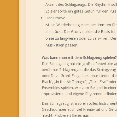
Akzent des Schlagzeugs. Die Rhythmik soll
Spieler sollte ein gutes Gefühl für den P
Der Groove
ist die Wiederholung eines bestimmten R
ausdrückt. Der Groove bildet die Basis für
ohne zu langweilen oder zu verwirren. Der
Musikstilen passen.
Was kann man mit dem Schlagzeug spielen?
Das Schlagzeug hat ein großes Repertoire a
berühmte Schlagzeuger, die das Schlagzeug 
oder Dave Grohl. Einige bekannte Lieder, di
Black“, „In the Air Tonight“, „Take Five“ od
Ensembles spielen, wie zum Beispiel in ein
improvisieren und eigene Rhythmen erfinden
Das Schlagzeug ist also ein tolles Instrume
Geschick, aber auch viel Kreativität und Ge
macht. Probieren Sie es aus…