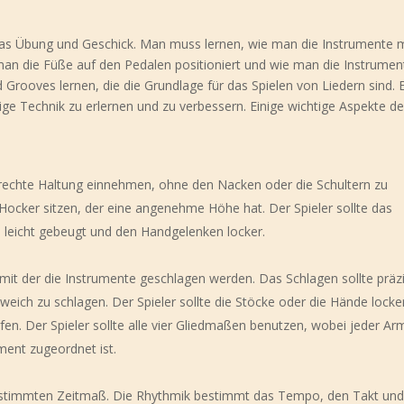
as Übung und Geschick. Man muss lernen, wie man die Instrumente m
an die Füße auf den Pedalen positioniert und wie man die Instrumen
oves lernen, die die Grundlage für das Spielen von Liedern sind. E
tige Technik zu erlernen und zu verbessern. Einige wichtige Aspekte d
ufrechte Haltung einnehmen, ohne den Nacken oder die Schultern zu
 Hocker sitzen, der eine angenehme Höhe hat. Der Spieler sollte das
 leicht gebeugt und den Handgelenken locker.
mit der die Instrumente geschlagen werden. Das Schlagen sollte präz
weich zu schlagen. Der Spieler sollte die Stöcke oder die Hände locke
fen. Der Spieler sollte alle vier Gliedmaßen benutzen, wobei jeder Ar
ent zugeordnet ist.
bestimmten Zeitmaß. Die Rhythmik bestimmt das Tempo, den Takt un