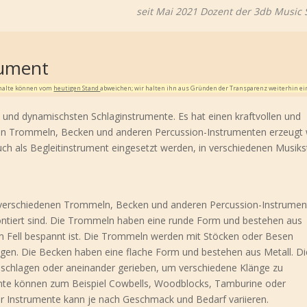
seit Mai 2021 Dozent der 3db Music
rument
Inhalte können vom
heutigen Stand
abweichen; wir halten ihn aus Gründen der Transparenz weiterhin ei
 und dynamischsten Schlaginstrumente. Es hat einen kraftvollen und
 von Trommeln, Becken und anderen Percussion-Instrumenten erzeugt 
ch als Begleitinstrument eingesetzt werden, in verschiedenen Musikst
 verschiedenen Trommeln, Becken und anderen Percussion-Instrumen
ontiert sind. Die Trommeln haben eine runde Form und bestehen aus
em Fell bespannt ist. Die Trommeln werden mit Stöcken oder Besen
gen. Die Becken haben eine flache Form und bestehen aus Metall. Di
chlagen oder aneinander gerieben, um verschiedene Klänge zu
nte können zum Beispiel Cowbells, Woodblocks, Tamburine oder
er Instrumente kann je nach Geschmack und Bedarf variieren.