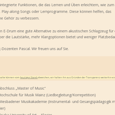
 integrierte Funktionen, die das Lernen und Üben erleichtern, wie zum
 Play-along-Songs oder Lernprogramme. Diese können helfen, das
he Gehör zu verbessern.
E-Drum eine gute Alternative zu einem akustischen Schlagzeug für
über die Lautstärke, mehr Klangoptionen bietet und weniger Platzbeda
-Dozenten Pascal. Wir freuen uns auf Sie.
Inhalte können vom
heutigen Stand
abweichen; wir halten ihn aus Gründen der Transparenz weiterhin ei
bschluss „Master of Music“
chschule für Musik Mainz (Liedbegleitung/Korrepetition)
iesbadener Musikakademie (Instrumental- und Gesangspädagogik m
ier)
aka University of Art – Klavier