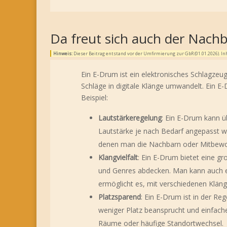
Da freut sich auch der Nach
Hinweis:
Dieser Beitrag entstand vor der Umfirmierung zur GbR (01.01.2026). 
Ein E-Drum ist ein elektronisches Schlagze
Schläge in digitale Klänge umwandelt. Ein E
Beispiel:
Lautstärkeregelung
: Ein E-Drum kann ü
Lautstärke je nach Bedarf angepasst w
denen man die Nachbarn oder Mitbewo
Klangvielfalt
: Ein E-Drum bietet eine g
und Genres abdecken. Man kann auch ei
ermöglicht es, mit verschiedenen Kläng
Platzsparend
: Ein E-Drum ist in der Re
weniger Platz beansprucht und einfacher
Räume oder häufige Standortwechsel.