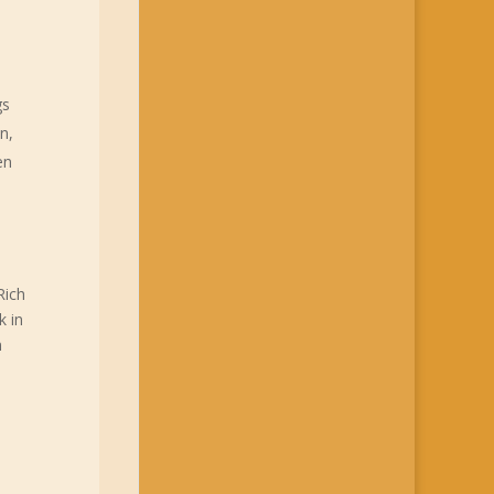
gs
n,
en
Rich
k in
n