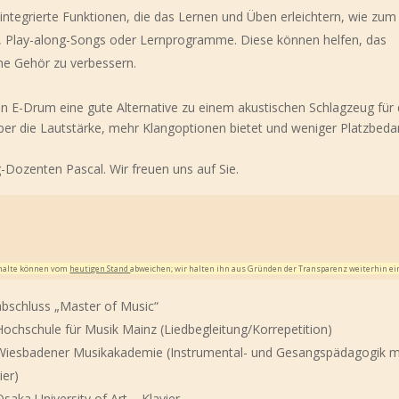
 integrierte Funktionen, die das Lernen und Üben erleichtern, wie zum
 Play-along-Songs oder Lernprogramme. Diese können helfen, das
he Gehör zu verbessern.
E-Drum eine gute Alternative zu einem akustischen Schlagzeug für
über die Lautstärke, mehr Klangoptionen bietet und weniger Platzbeda
-Dozenten Pascal. Wir freuen uns auf Sie.
Inhalte können vom
heutigen Stand
abweichen; wir halten ihn aus Gründen der Transparenz weiterhin ei
bschluss „Master of Music“
chschule für Musik Mainz (Liedbegleitung/Korrepetition)
iesbadener Musikakademie (Instrumental- und Gesangspädagogik m
ier)
aka University of Art – Klavier