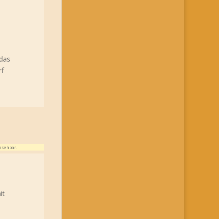
 das
rf
nsehbar.
it