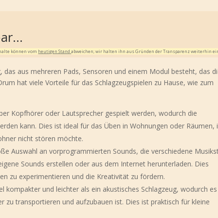
bar…
Inhalte können vom
heutigen Stand
abweichen; wir halten ihn aus Gründen der Transparenz weiterhin ei
ug, das aus mehreren Pads, Sensoren und einem Modul besteht, das d
-Drum hat viele Vorteile für das Schlagzeugspielen zu Hause, wie zum
ber Kopfhörer oder Lautsprecher gespielt werden, wodurch die
erden kann. Dies ist ideal für das Üben in Wohnungen oder Räumen, 
hner nicht stören möchte.
roße Auswahl an vorprogrammierten Sounds, die verschiedene Musikst
gene Sounds erstellen oder aus dem Internet herunterladen. Dies
en zu experimentieren und die Kreativität zu fördern.
gel kompakter und leichter als ein akustisches Schlagzeug, wodurch es
 zu transportieren und aufzubauen ist. Dies ist praktisch für kleine