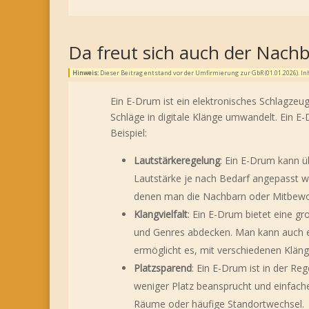
Da freut sich auch der Nach
Hinweis:
Dieser Beitrag entstand vor der Umfirmierung zur GbR (01.01.2026). 
Ein E-Drum ist ein elektronisches Schlagze
Schläge in digitale Klänge umwandelt. Ein E
Beispiel:
Lautstärkeregelung
: Ein E-Drum kann ü
Lautstärke je nach Bedarf angepasst w
denen man die Nachbarn oder Mitbewo
Klangvielfalt
: Ein E-Drum bietet eine g
und Genres abdecken. Man kann auch ei
ermöglicht es, mit verschiedenen Kläng
Platzsparend
: Ein E-Drum ist in der Re
weniger Platz beansprucht und einfacher
Räume oder häufige Standortwechsel.