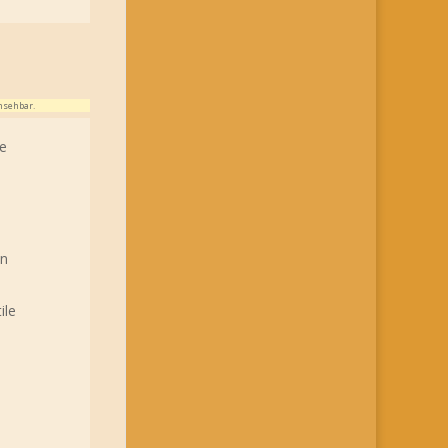
nsehbar.
ie
in
ile