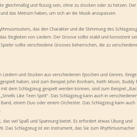
te gleichmäßig und flüssig sein, ohne zu stocken oder zu hetzen. Der
uls und das Metrum haben, um sich an die Musik anzupassen.
hythmusmusters, das den Charakter und die Stimmung des Schlagzeu
 das Begleiten von Liedern. Der Groove sollte stabil und konsistent sei
 Spieler sollte verschiedene Grooves beherrschen, die zu verschieden
n Liedern und Stücken aus verschiedenen Epochen und Genres. Einige
gespielt haben, sind zum Beispiel John Bonham, Keith Moon, Buddy 
e mit dem Schlagzeug gespielt werden können, sind zum Beispiel „Bac
er „Smells Like Teen Spirit“. Das Schlagzeug kann auch in verschiedene
er Band, einem Duo oder einem Orchester. Das Schlagzeug kann auch
.
nt, das viel Spaß und Spannung bietet. Es erfordert etwas Übung und
fühl. Das Schlagzeug ist ein Instrument, das Sie zum Rhythmusmacher