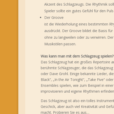
Akzent des Schlagzeugs. Die Rhythmik soll
Spieler sollte ein gutes Gefühl für den P
Der Groove
ist die Wiederholung eines bestimmten R
ausdrückt. Der Groove bildet die Basis für
ohne zu langweilen oder zu verwirren. Der
Musikstilen passen.
Was kann man mit dem Schlagzeug spielen?
Das Schlagzeug hat ein großes Repertoire a
berühmte Schlagzeuger, die das Schlagzeug 
oder Dave Grohl. Einige bekannte Lieder, di
Black“, „In the Air Tonight“, „Take Five“ od
Ensembles spielen, wie zum Beispiel in ein
improvisieren und eigene Rhythmen erfinden
Das Schlagzeug ist also ein tolles Instrume
Geschick, aber auch viel Kreativität und Ge
macht. Probieren Sie es aus…