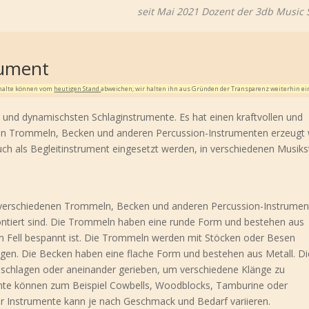
seit Mai 2021 Dozent der 3db Music
rument
Inhalte können vom
heutigen Stand
abweichen; wir halten ihn aus Gründen der Transparenz weiterhin ei
 und dynamischsten Schlaginstrumente. Es hat einen kraftvollen und
 von Trommeln, Becken und anderen Percussion-Instrumenten erzeugt 
ch als Begleitinstrument eingesetzt werden, in verschiedenen Musikst
 verschiedenen Trommeln, Becken und anderen Percussion-Instrumen
ontiert sind. Die Trommeln haben eine runde Form und bestehen aus
em Fell bespannt ist. Die Trommeln werden mit Stöcken oder Besen
gen. Die Becken haben eine flache Form und bestehen aus Metall. Di
chlagen oder aneinander gerieben, um verschiedene Klänge zu
nte können zum Beispiel Cowbells, Woodblocks, Tamburine oder
er Instrumente kann je nach Geschmack und Bedarf variieren.