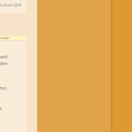
 School GbR
nsehbar.
wird.
ilen
ten,
e