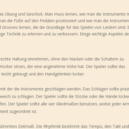
as Übung und Geschick. Man muss lernen, wie man die Instrumente m
an die Füße auf den Pedalen positioniert und wie man die Instrumen
oves lernen, die die Grundlage für das Spielen von Liedern sind. E
tige Technik zu erlernen und zu verbessern. Einige wichtige Aspekte d
ufrechte Haltung einnehmen, ohne den Nacken oder die Schultern zu
 Hocker sitzen, der eine angenehme Höhe hat. Der Spieler sollte das
 leicht gebeugt und den Handgelenken locker.
mit der die Instrumente geschlagen werden. Das Schlagen sollte präz
weich zu schlagen. Der Spieler sollte die Stöcke oder die Hände locke
fen. Der Spieler sollte alle vier Gliedmaßen benutzen, wobei jeder Ar
ent zugeordnet ist.
bestimmten Zeitmaß. Die Rhythmik bestimmt das Tempo, den Takt un