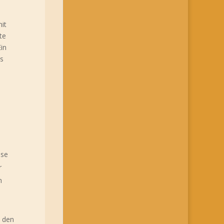
it
te
in
es
ise
r
m
d den