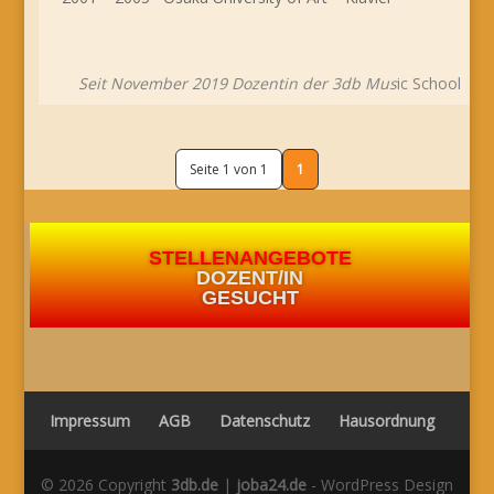
Seit November 2019 Dozentin der 3db Mus
ic School
Seite 1 von 1
1
STELLENANGEBOTE
DOZENT/IN
GESUCHT
Impressum
AGB
Datenschutz
Hausordnung
© 2026 Copyright
3db.de
|
joba24.de
- WordPress Design