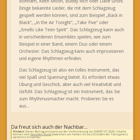
Bonham, Keith Moon, Buddy Rich oder Dave Grohl.
Einige bekannte Lieder, die mit dem Schlagzeug
gespielt werden können, sind zum Beispiel „Back in
Black“, „In the Air Tonight“, „Take Five“ oder
„Smells Like Teen Spirit“. Das Schlagzeug kann auch
in verschiedenen Ensembles spielen, wie zum
Beispiel in einer Band, einem Duo oder einem
Orchester. Das Schlagzeug kann auch improvisieren
und eigene Rhythmen erfinden.
Das Schlagzeug ist also ein tolles Instrument, das
viel Spaß und Spannung bietet. Es erfordert etwas
Übung und Geschick, aber auch viel Kreativität und
Gefühl. Das Schlagzeug ist ein Instrument, das Sie
zum Rhythmusmacher macht. Probieren Sie es
aus…
Da freut sich auch der Nachbar…
Hinweis:
Dieser Beitrag entstand vor der Umfirmierung zur GbR (01.01.2026). Inhalte
können vom
heutigen Stand
abweichen; wir halten ihn aus Gründen der Transparenz
weiterhin einsehbar.