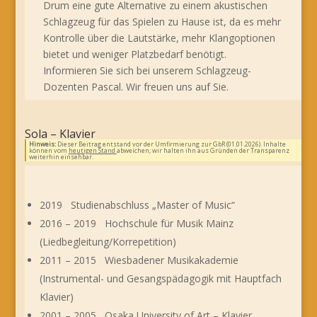
Drum eine gute Alternative zu einem akustischen
Schlagzeug für das Spielen zu Hause ist, da es mehr
Kontrolle über die Lautstärke, mehr Klangoptionen
bietet und weniger Platzbedarf benötigt.
Informieren Sie sich bei unserem Schlagzeug-
Dozenten Pascal. Wir freuen uns auf Sie.
Sola – Klavier
Hinweis:
Dieser Beitrag entstand vor der Umfirmierung zur GbR (01.01.2026). Inhalte
können vom
heutigen Stand
abweichen; wir halten ihn aus Gründen der Transparenz
weiterhin einsehbar.
2019 Studienabschluss „Master of Music“
2016 – 2019 Hochschule für Musik Mainz
(Liedbegleitung/Korrepetition)
2011 – 2015 Wiesbadener Musikakademie
(Instrumental- und Gesangspädagogik mit Hauptfach
Klavier)
2001 – 2005 Osaka University of Art – Klavier