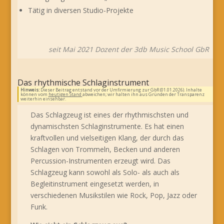
Tätig in diversen Studio-Projekte
seit Mai 2021 Dozent der 3db Music School GbR
Das rhythmische Schlaginstrument
Hinweis:
Dieser Beitrag entstand vor der Umfirmierung zur GbR (01.01.2026). Inhalte
können vom
heutigen Stand
abweichen; wir halten ihn aus Gründen der Transparenz
weiterhin einsehbar.
Das Schlagzeug ist eines der rhythmischsten und
dynamischsten Schlaginstrumente. Es hat einen
kraftvollen und vielseitigen Klang, der durch das
Schlagen von Trommeln, Becken und anderen
Percussion-Instrumenten erzeugt wird. Das
Schlagzeug kann sowohl als Solo- als auch als
Begleitinstrument eingesetzt werden, in
verschiedenen Musikstilen wie Rock, Pop, Jazz oder
Funk.