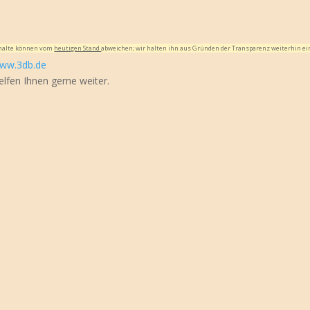
Inhalte können vom
heutigen Stand
abweichen; wir halten ihn aus Gründen der Transparenz weiterhin ei
ww.3db.de
elfen Ihnen gerne weiter.