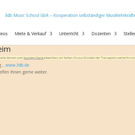
deos
Miete & Verkauf
Unterricht
Dozenten
Stell
eim
Inhalte können vom
heutigen Stand
abweichen; wir halten ihn aus Gründen der Transparenz weiterhin ei
ig…
www.3db.de
elfen Ihnen gerne weiter.