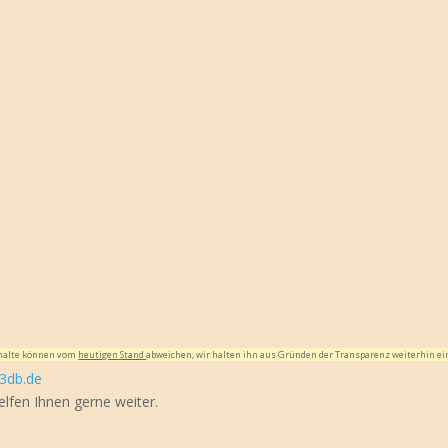
Inhalte können vom
heutigen Stand
abweichen; wir halten ihn aus Gründen der Transparenz weiterhin ei
3db.de
elfen Ihnen gerne weiter.