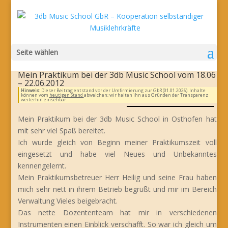
Seite wählen
Mein Praktikum bei der 3db Music School vom 18.06
– 22.06.2012
Hinweis:
Dieser Beitrag entstand vor der Umfirmierung zur GbR (01.01.2026). Inhalte
können vom
heutigen Stand
abweichen; wir halten ihn aus Gründen der Transparenz
weiterhin einsehbar.
Mein Praktikum bei der 3db Music School in Osthofen hat
mit sehr viel Spaß bereitet.
Ich wurde gleich von Beginn meiner Praktikumszeit voll
eingesetzt und habe viel Neues und Unbekanntes
kennengelernt.
Mein Praktikumsbetreuer Herr Heilig und seine Frau haben
mich sehr nett in ihrem Betrieb begrüßt und mir im Bereich
Verwaltung Vieles beigebracht.
Das nette Dozententeam hat mir in verschiedenen
Instrumenten einen Einblick verschafft. So war ich gleich um