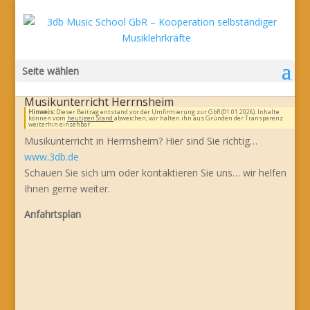
Seite wählen
Musikunterricht Herrnsheim
Hinweis:
Dieser Beitrag entstand vor der Umfirmierung zur GbR (01.01.2026). Inhalte
können vom
heutigen Stand
abweichen; wir halten ihn aus Gründen der Transparenz
weiterhin einsehbar.
Musikunterricht in Herrnsheim? Hier sind Sie richtig…
www.3db.de
Schauen Sie sich um oder kontaktieren Sie uns… wir helfen
Ihnen gerne weiter.
Anfahrtsplan