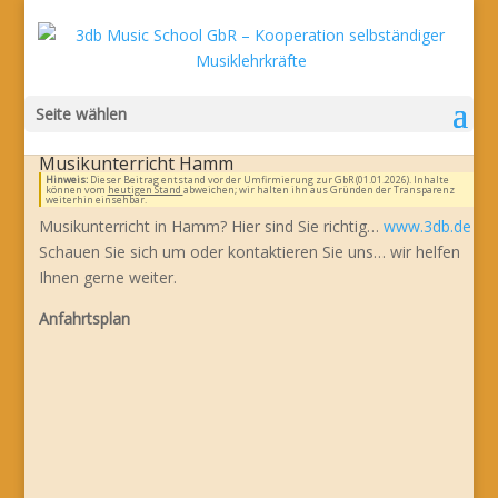
Seite wählen
Musikunterricht Hamm
Hinweis:
Dieser Beitrag entstand vor der Umfirmierung zur GbR (01.01.2026). Inhalte
können vom
heutigen Stand
abweichen; wir halten ihn aus Gründen der Transparenz
weiterhin einsehbar.
Musikunterricht in Hamm? Hier sind Sie richtig…
www.3db.de
Schauen Sie sich um oder kontaktieren Sie uns… wir helfen
Ihnen gerne weiter.
Anfahrtsplan