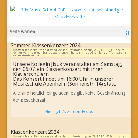
Seite wählen
Sommer-Klassenkonzert 2024
Hinweis:
Dieser Beitrag entstand vor der Umfirmierung zur GbR (01.01.2026). Inhalte
können vom
heutigen Stand
abweichen; wir halten ihn aus Gründen der Transparenz
weiterhin einsehbar.
Unsere Kollegin Jisuk veranstaltet am Samstag,
den 06.07. ein Klassenkonzert mit ihren
Klavierschülern.
Das Konzert findet um 16:00 Uhr in unserer
Musikschule Abenheim (Sonnenstr. 14) statt.
Alle sind herzlich eingeladen, es gibt keine Beschränkung
der Besucherzahl.
Hier geht’s zu den Fotos…
Klassenkonzert 2024
Hinweis:
Dieser Beitrag entstand vor der Umfirmierung zur GbR (01.01.2026). Inhalte