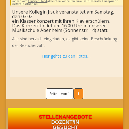
können vom
heutigen Stand
abweichen; wir halten ihn aus Gründen der Transparenz
weiterhin einsehbar.
Unsere Kollegin Jisuk veranstaltet am Samstag,
den 03.02.
ein Klassenkonzert mit ihren Klavierschülern.
Das Konzert findet um 16:00 Uhr in unserer
Musikschule Abenheim (Sonnenstr. 14) statt.
Alle sind herzlich eingeladen, es gibt keine Beschränkung
der Besucherzahl.
Hier geht’s zu den Fotos…
Seite 1 von 1
1
STELLENANGEBOTE
DOZENT/IN
GESUCHT